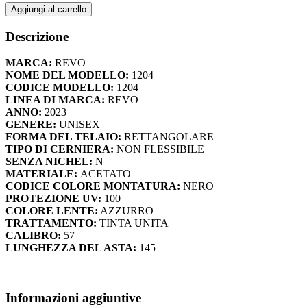
REVO
Aggiungi al carrello
379,00 €.
189,50 €.
1204
-
Descrizione
01BL
quantità
MARCA:
REVO
NOME DEL MODELLO:
1204
CODICE MODELLO:
1204
LINEA DI MARCA:
REVO
ANNO:
2023
GENERE:
UNISEX
FORMA DEL TELAIO:
RETTANGOLARE
TIPO DI CERNIERA:
NON FLESSIBILE
SENZA NICHEL:
N
MATERIALE:
ACETATO
CODICE COLORE MONTATURA:
NERO
PROTEZIONE UV:
100
COLORE LENTE:
AZZURRO
TRATTAMENTO:
TINTA UNITA
CALIBRO:
57
LUNGHEZZA DEL ASTA:
145
Informazioni aggiuntive