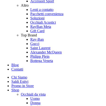
Accessori Sport
Altro
Lenti a contatto
Pacchetti convenienza
Soluzioni
Occhiali Acustici
RayBan Meta
Gift Card
Top Brand
Ray-Ban
Gucci
Saint Laurent
Alexander McQueen
Philipp Plein
Bottega Veneta
Blog
Contatti
Chi Siamo
Saldi Estivi
Promo in Store
Shop
Occhiali da vista
Uomo
Donna