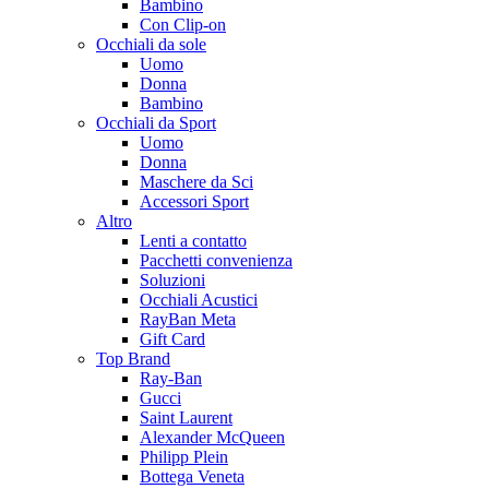
Bambino
Con Clip-on
Occhiali da sole
Uomo
Donna
Bambino
Occhiali da Sport
Uomo
Donna
Maschere da Sci
Accessori Sport
Altro
Lenti a contatto
Pacchetti convenienza
Soluzioni
Occhiali Acustici
RayBan Meta
Gift Card
Top Brand
Ray-Ban
Gucci
Saint Laurent
Alexander McQueen
Philipp Plein
Bottega Veneta