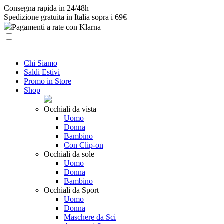
Skip
Consegna rapida in 24/48h
to
Spedizione gratuita in Italia sopra i 69€
content
Pagamenti a rate con Klarna
Chi Siamo
Saldi Estivi
Promo in Store
Shop
Occhiali da vista
Uomo
Donna
Bambino
Con Clip-on
Occhiali da sole
Uomo
Donna
Bambino
Occhiali da Sport
Uomo
Donna
Maschere da Sci