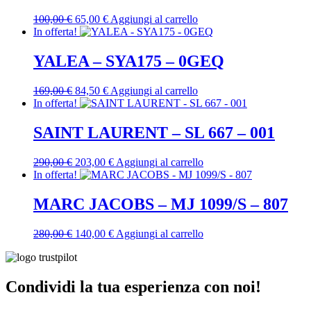
Il
Il
100,00
€
65,00
€
Aggiungi al carrello
prezzo
prezzo
In offerta!
originale
attuale
era:
è:
YALEA – SYA175 – 0GEQ
100,00 €.
65,00 €.
Il
Il
169,00
€
84,50
€
Aggiungi al carrello
prezzo
prezzo
In offerta!
originale
attuale
era:
è:
SAINT LAURENT – SL 667 – 001
169,00 €.
84,50 €.
Il
Il
290,00
€
203,00
€
Aggiungi al carrello
prezzo
prezzo
In offerta!
originale
attuale
era:
è:
MARC JACOBS – MJ 1099/S – 807
290,00 €.
203,00 €.
Il
Il
280,00
€
140,00
€
Aggiungi al carrello
prezzo
prezzo
originale
attuale
era:
è:
280,00 €.
140,00 €.
Condividi la tua esperienza con noi!