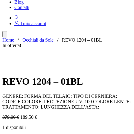
Blog
Contatti
Il mio account
Home
/
Occhiali da Sole
/ REVO 1204 – 01BL
In offerta!
REVO 1204 – 01BL
GENERE: FORMA DEL TELAIO: TIPO DI CERNIERA:
CODICE COLORE: PROTEZIONE UV: 100 COLORE LENTE:
TRATTAMENTO: LUNGHEZZA DELL’ASTA:
Il
Il
379,00
€
189,50
€
prezzo
prezzo
1 disponibili
originale
attuale
era:
è: