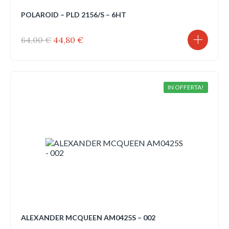
POLAROID – PLD 2156/S – 6HT
Il
Il
64,00
€
44,80
€
prezzo
prezzo
originale
attuale
era:
è:
64,00 €.
44,80 €.
IN OFFERTA!
ALEXANDER MCQUEEN AM0425S – 002