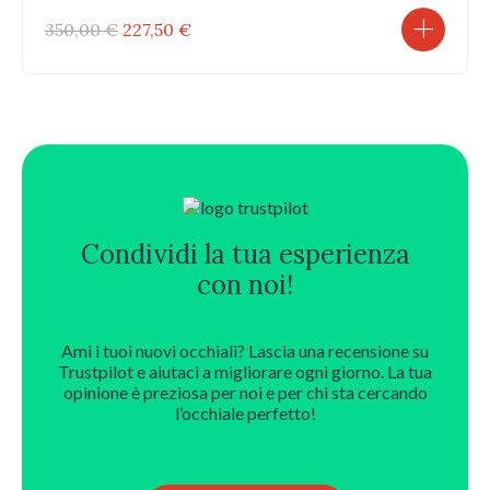
Il
Il
350,00
€
227,50
€
prezzo
prezzo
originale
attuale
era:
è:
350,00 €.
227,50 €.
Condividi la tua esperienza
con noi!
Ami i tuoi nuovi occhiali? Lascia una recensione su
Trustpilot e aiutaci a migliorare ogni giorno. La tua
opinione è preziosa per noi e per chi sta cercando
l’occhiale perfetto!