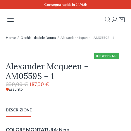
Skip
Consegna rapida in 24/48h
to
content
Home
/
Occhiali da Sole Donna
/ Alexander Mcqueen – AM0559S – 1
IN OFFERTA!
Alexander Mcqueen –
AM0559S – 1
Il
Il
250,00
€
187,50
€
prezzo
prezzo
Esaurito
originale
attuale
era:
è:
250,00 €.
187,50 €.
DESCRIZIONE
COLORE MONTATURA
: Nero