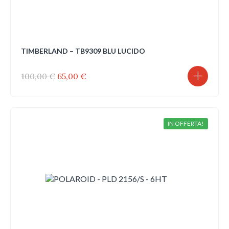
TIMBERLAND – TB9309 BLU LUCIDO
Il
Il
100,00
€
65,00
€
prezzo
prezzo
originale
attuale
era:
è:
100,00 €.
65,00 €.
IN OFFERTA!