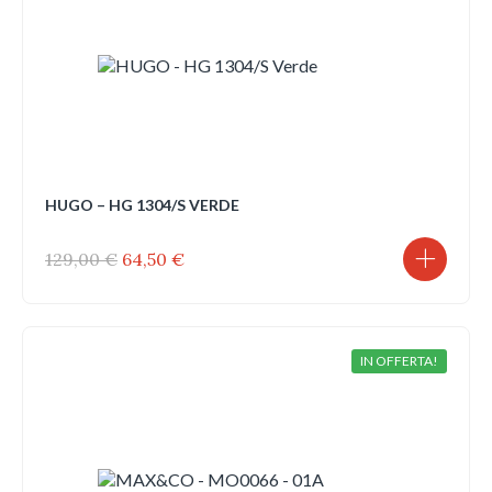
HUGO – HG 1304/S VERDE
Il
Il
129,00
€
64,50
€
prezzo
prezzo
originale
attuale
era:
è:
129,00 €.
64,50 €.
IN OFFERTA!