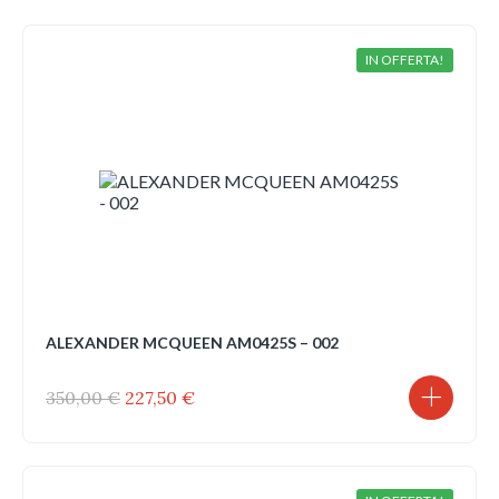
IN OFFERTA!
ALEXANDER MCQUEEN AM0425S – 002
Il
Il
350,00
€
227,50
€
prezzo
prezzo
originale
attuale
era:
è:
350,00 €.
227,50 €.