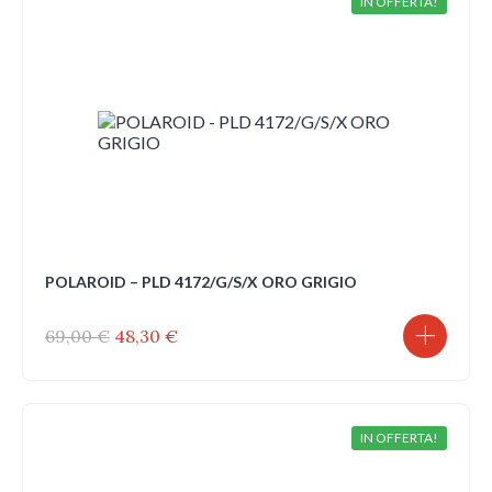
IN OFFERTA!
POLAROID – PLD 4172/G/S/X ORO GRIGIO
Il
Il
69,00
€
48,30
€
prezzo
prezzo
originale
attuale
era:
è:
69,00 €.
48,30 €.
IN OFFERTA!