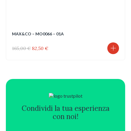
MAX&CO – MO0066 – 01A
Il
Il
165,00
€
82,50
€
prezzo
prezzo
originale
attuale
era:
è:
165,00 €.
82,50 €.
Condividi la tua esperienza
con noi!