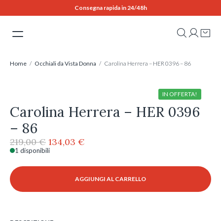
Skip
Consegna rapida in 24/48h
to
content
Home
/
Occhiali da Vista Donna
/ Carolina Herrera – HER 0396 – 86
IN OFFERTA!
Carolina Herrera – HER 0396
– 86
Il
Il
219,00
€
134,03
€
prezzo
prezzo
1 disponibili
Carolina
originale
attuale
Herrera
era:
è:
-
AGGIUNGI AL CARRELLO
219,00 €.
134,03 €.
HER
0396
-
86