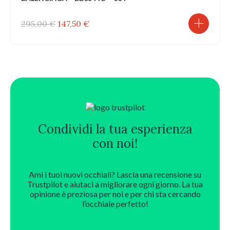
Il
Il
295,00
€
147,50
€
prezzo
prezzo
originale
attuale
era:
è:
295,00 €.
147,50 €.
Condividi la tua esperienza
con noi!
Ami i tuoi nuovi occhiali? Lascia una recensione su
Trustpilot e aiutaci a migliorare ogni giorno. La tua
opinione è preziosa per noi e per chi sta cercando
l’occhiale perfetto!