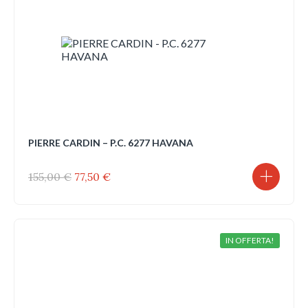
PIERRE CARDIN – P.C. 6277 HAVANA
Il
Il
155,00
€
77,50
€
prezzo
prezzo
originale
attuale
era:
è:
155,00 €.
77,50 €.
IN OFFERTA!