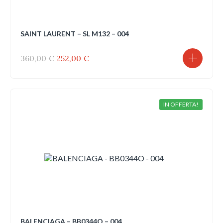
SAINT LAURENT – SL M132 – 004
Il
Il
360,00
€
252,00
€
prezzo
prezzo
originale
attuale
era:
è:
360,00 €.
252,00 €.
IN OFFERTA!
BALENCIAGA – BB0344O – 004