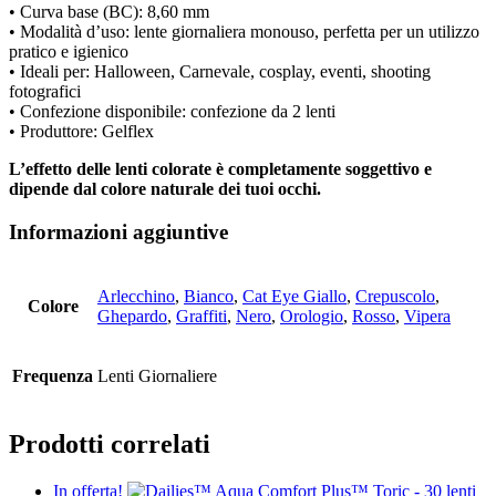
• Curva base (BC): 8,60 mm
• Modalità d’uso: lente giornaliera monouso, perfetta per un utilizzo
pratico e igienico
• Ideali per: Halloween, Carnevale, cosplay, eventi, shooting
fotografici
• Confezione disponibile: confezione da 2 lenti
• Produttore: Gelflex
L’effetto delle lenti colorate è completamente soggettivo e
dipende dal colore naturale dei tuoi occhi.
Informazioni aggiuntive
Arlecchino
,
Bianco
,
Cat Eye Giallo
,
Crepuscolo
,
Colore
Ghepardo
,
Graffiti
,
Nero
,
Orologio
,
Rosso
,
Vipera
Frequenza
Lenti Giornaliere
Prodotti correlati
In offerta!