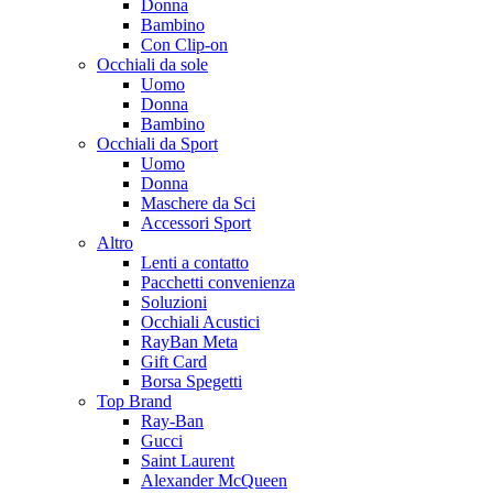
Donna
Bambino
Con Clip-on
Occhiali da sole
Uomo
Donna
Bambino
Occhiali da Sport
Uomo
Donna
Maschere da Sci
Accessori Sport
Altro
Lenti a contatto
Pacchetti convenienza
Soluzioni
Occhiali Acustici
RayBan Meta
Gift Card
Borsa Spegetti
Top Brand
Ray-Ban
Gucci
Saint Laurent
Alexander McQueen