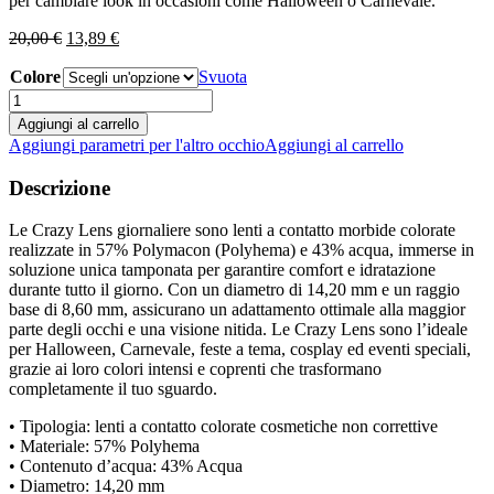
per cambiare look in occasioni come Halloween o Carnevale.
Il
Il
20,00
€
13,89
€
prezzo
prezzo
Colore
originale
attuale
Svuota
era:
è:
Crazy
20,00 €.
13,89 €.
Lens
Aggiungi al carrello
Non
Aggiungi parametri per l'altro occhio
Aggiungi al carrello
Correttive
-
Descrizione
2
lenti
Le Crazy Lens giornaliere sono lenti a contatto morbide colorate
quantità
realizzate in 57% Polymacon (Polyhema) e 43% acqua, immerse in
soluzione unica tamponata per garantire comfort e idratazione
durante tutto il giorno. Con un diametro di 14,20 mm e un raggio
base di 8,60 mm, assicurano un adattamento ottimale alla maggior
parte degli occhi e una visione nitida. Le Crazy Lens sono l’ideale
per Halloween, Carnevale, feste a tema, cosplay ed eventi speciali,
grazie ai loro colori intensi e coprenti che trasformano
completamente il tuo sguardo.
• Tipologia: lenti a contatto colorate cosmetiche non correttive
• Materiale: 57% Polyhema
• Contenuto d’acqua: 43% Acqua
• Diametro: 14,20 mm