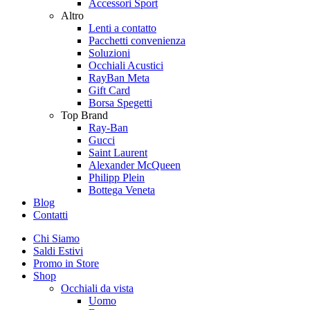
Accessori Sport
Altro
Lenti a contatto
Pacchetti convenienza
Soluzioni
Occhiali Acustici
RayBan Meta
Gift Card
Borsa Spegetti
Top Brand
Ray-Ban
Gucci
Saint Laurent
Alexander McQueen
Philipp Plein
Bottega Veneta
Blog
Contatti
Chi Siamo
Saldi Estivi
Promo in Store
Shop
Occhiali da vista
Uomo