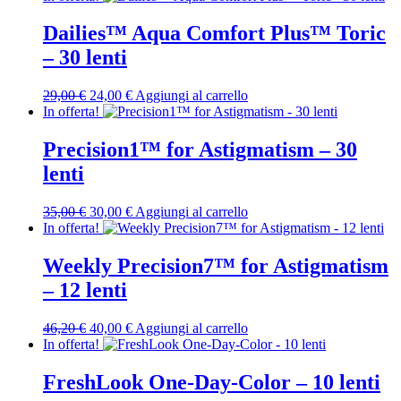
Dailies™ Aqua Comfort Plus™ Toric
– 30 lenti
Il
Il
29,00
€
24,00
€
Aggiungi al carrello
prezzo
prezzo
In offerta!
originale
attuale
era:
è:
Precision1™ for Astigmatism – 30
29,00 €.
24,00 €.
lenti
Il
Il
35,00
€
30,00
€
Aggiungi al carrello
prezzo
prezzo
In offerta!
originale
attuale
era:
è:
Weekly Precision7™ for Astigmatism
35,00 €.
30,00 €.
– 12 lenti
Il
Il
46,20
€
40,00
€
Aggiungi al carrello
prezzo
prezzo
In offerta!
originale
attuale
era:
è:
FreshLook One-Day-Color – 10 lenti
46,20 €.
40,00 €.