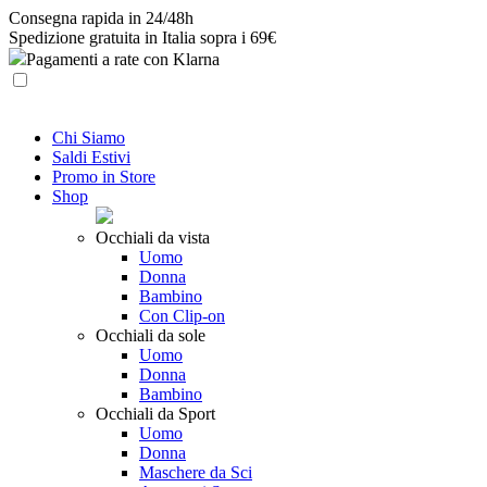
Skip
Consegna rapida in 24/48h
to
Spedizione gratuita in Italia sopra i 69€
content
Pagamenti a rate con Klarna
Chi Siamo
Saldi Estivi
Promo in Store
Shop
Occhiali da vista
Uomo
Donna
Bambino
Con Clip-on
Occhiali da sole
Uomo
Donna
Bambino
Occhiali da Sport
Uomo
Donna
Maschere da Sci