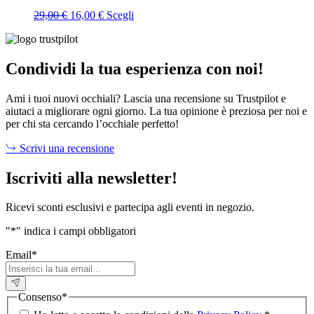
Il
Il
Questo
29,00
€
16,00
€
Scegli
prezzo
prezzo
prodotto
originale
attuale
ha
era:
è:
più
29,00 €.
16,00 €.
varianti.
Condividi la tua esperienza con noi!
Le
opzioni
Ami i tuoi nuovi occhiali? Lascia una recensione su Trustpilot e
possono
aiutaci a migliorare ogni giorno. La tua opinione è preziosa per noi e
essere
per chi sta cercando l’occhiale perfetto!
scelte
nella
Scrivi una recensione
pagina
del
Iscriviti alla newsletter!
prodotto
Ricevi sconti esclusivi e partecipa agli eventi in negozio.
"
*
" indica i campi obbligatori
Email
*
Consenso
*