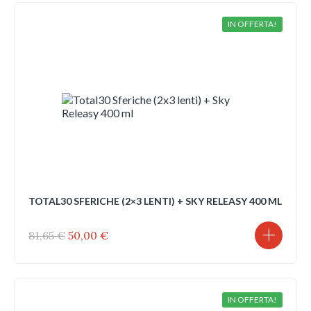
47,00 €.
37,00 €.
IN OFFERTA!
TOTAL30 SFERICHE (2×3 LENTI) + SKY RELEASY 400 ML
Il
Il
81,65
€
50,00
€
prezzo
prezzo
originale
attuale
era:
è:
81,65 €.
50,00 €.
IN OFFERTA!