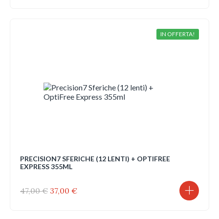
originale
attuale
era:
è:
47,00 €.
35,00 €.
IN OFFERTA!
PRECISION7 SFERICHE (12 LENTI) + OPTIFREE
EXPRESS 355ML
Il
Il
47,00
€
37,00
€
prezzo
prezzo
originale
attuale
era:
è: