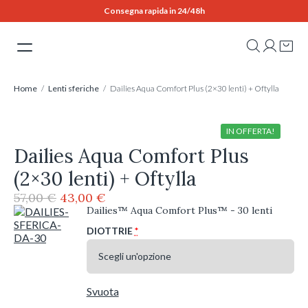
Skip
Consegna rapida in 24/48h
to
content
Home
/
Lenti sferiche
/ Dailies Aqua Comfort Plus (2×30 lenti) + Oftylla
IN OFFERTA!
Dailies Aqua Comfort Plus
(2×30 lenti) + Oftylla
Il
Il
57,00
€
43,00
€
prezzo
prezzo
Dailies™ Aqua Comfort Plus™ - 30 lenti
originale
attuale
DIOTTRIE
*
era:
è:
57,00 €.
43,00 €.
Svuota