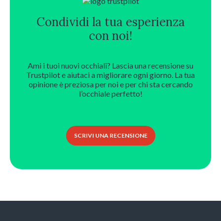
opzioni
possono
Condividi la tua esperienza
essere
scelte
con noi!
nella
pagina
del
Ami i tuoi nuovi occhiali? Lascia una recensione su
prodotto
Trustpilot e aiutaci a migliorare ogni giorno. La tua
opinione è preziosa per noi e per chi sta cercando
l’occhiale perfetto!
SCRIVI UNA RECENSIONE