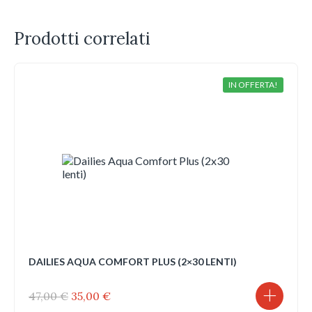
Prodotti correlati
IN OFFERTA!
DAILIES AQUA COMFORT PLUS (2×30 LENTI)
Il
Il
47,00
€
35,00
€
prezzo
prezzo