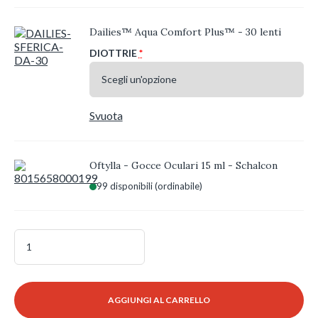
Dailies™ Aqua Comfort Plus™ - 30 lenti
DIOTTRIE
*
Svuota
Oftylla - Gocce Oculari 15 ml - Schalcon
99 disponibili (ordinabile)
Dailies
Aqua
Comfort
Plus
(2x30
AGGIUNGI AL CARRELLO
lenti)
+