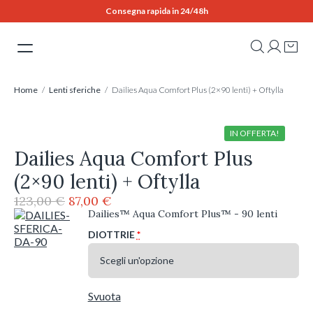
Skip
Consegna rapida in 24/48h
to
content
Home
/
Lenti sferiche
/ Dailies Aqua Comfort Plus (2×90 lenti) + Oftylla
IN OFFERTA!
Dailies Aqua Comfort Plus
(2×90 lenti) + Oftylla
Il
Il
123,00
€
87,00
€
prezzo
prezzo
Dailies™ Aqua Comfort Plus™ - 90 lenti
originale
attuale
DIOTTRIE
*
era:
è:
123,00 €.
87,00 €.
Svuota