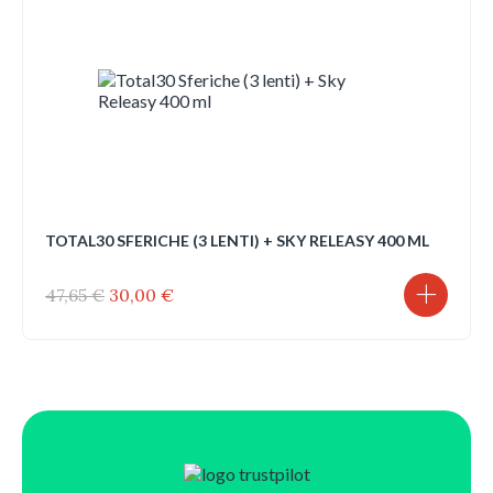
TOTAL30 SFERICHE (3 LENTI) + SKY RELEASY 400 ML
Il
Il
47,65
€
30,00
€
prezzo
prezzo
originale
attuale
era:
è:
47,65 €.
30,00 €.