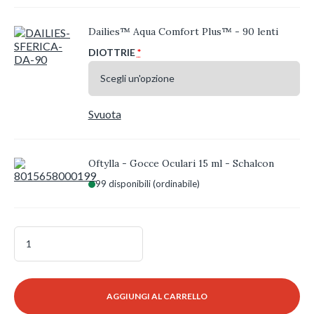
Dailies™ Aqua Comfort Plus™ - 90 lenti
DIOTTRIE
*
Svuota
Oftylla - Gocce Oculari 15 ml - Schalcon
99 disponibili (ordinabile)
Dailies
Aqua
Comfort
Plus
(2x90
AGGIUNGI AL CARRELLO
lenti)
+