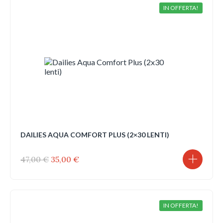
ha
IN OFFERTA!
più
varianti.
Le
opzioni
possono
essere
scelte
nella
pagina
del
prodotto
DAILIES AQUA COMFORT PLUS (2×30 LENTI)
Il
Il
47,00
€
35,00
€
prezzo
prezzo
originale
attuale
era:
è:
47,00 €.
35,00 €.
IN OFFERTA!