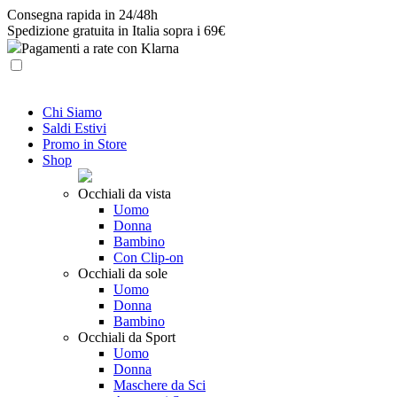
Skip
Consegna rapida in 24/48h
to
Spedizione gratuita in Italia sopra i 69€
content
Pagamenti a rate con Klarna
Chi Siamo
Saldi Estivi
Promo in Store
Shop
Occhiali da vista
Uomo
Donna
Bambino
Con Clip-on
Occhiali da sole
Uomo
Donna
Bambino
Occhiali da Sport
Uomo
Donna
Maschere da Sci