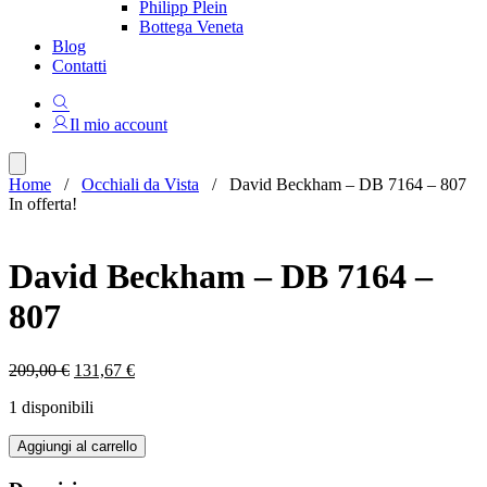
Philipp Plein
Bottega Veneta
Blog
Contatti
Il mio account
Home
/
Occhiali da Vista
/ David Beckham – DB 7164 – 807
In offerta!
David Beckham – DB 7164 –
807
Il
Il
209,00
€
131,67
€
prezzo
prezzo
1 disponibili
originale
attuale
era:
è:
David
Aggiungi al carrello
209,00 €.
131,67 €.
Beckham
-