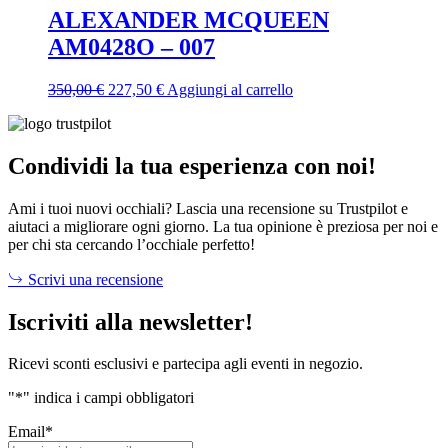
era:
è:
ALEXANDER MCQUEEN
350,00 €.
227,50 €.
AM0428O – 007
Il
Il
350,00
€
227,50
€
Aggiungi al carrello
prezzo
prezzo
originale
attuale
era:
è:
350,00 €.
227,50 €.
Condividi la tua esperienza con noi!
Ami i tuoi nuovi occhiali? Lascia una recensione su Trustpilot e
aiutaci a migliorare ogni giorno. La tua opinione è preziosa per noi e
per chi sta cercando l’occhiale perfetto!
Scrivi una recensione
Iscriviti alla newsletter!
Ricevi sconti esclusivi e partecipa agli eventi in negozio.
"
*
" indica i campi obbligatori
Email
*