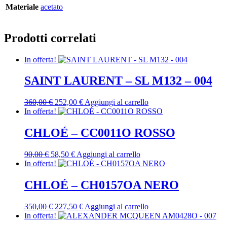
Materiale
acetato
Prodotti correlati
In offerta!
SAINT LAURENT – SL M132 – 004
Il
Il
360,00
€
252,00
€
Aggiungi al carrello
prezzo
prezzo
In offerta!
originale
attuale
era:
è:
CHLOÉ – CC0011O ROSSO
360,00 €.
252,00 €.
Il
Il
90,00
€
58,50
€
Aggiungi al carrello
prezzo
prezzo
In offerta!
originale
attuale
era:
è:
CHLOÉ – CH0157OA NERO
90,00 €.
58,50 €.
Il
Il
350,00
€
227,50
€
Aggiungi al carrello
prezzo
prezzo
In offerta!
originale
attuale