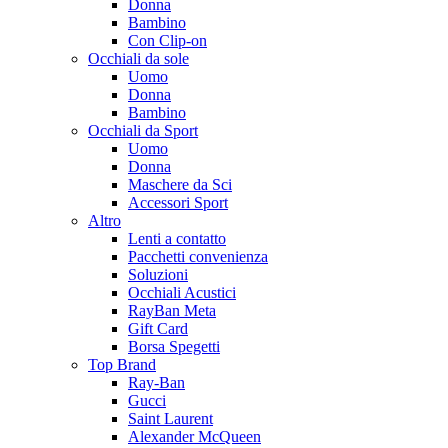
Donna
Bambino
Con Clip-on
Occhiali da sole
Uomo
Donna
Bambino
Occhiali da Sport
Uomo
Donna
Maschere da Sci
Accessori Sport
Altro
Lenti a contatto
Pacchetti convenienza
Soluzioni
Occhiali Acustici
RayBan Meta
Gift Card
Borsa Spegetti
Top Brand
Ray-Ban
Gucci
Saint Laurent
Alexander McQueen