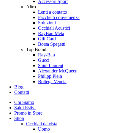
Accessori Sport
Altro
Lenti a contatto
Pacchetti convenienza
Soluzioni
Occhiali Acustici
RayBan Meta
Gift Card
Borsa Spegetti
Top Brand
Ray-Ban
Gucci
Saint Laurent
Alexander McQueen
Philipp Plein
Bottega Veneta
Blog
Contatti
Chi Siamo
Saldi Estivi
Promo in Store
Shop
Occhiali da vista
Uomo