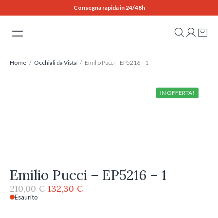
Skip
Consegna rapida in 24/48h
to
content
Home
/
Occhiali da Vista
/ Emilio Pucci – EP5216 – 1
IN OFFERTA!
Emilio Pucci – EP5216 – 1
Il
Il
210,00
€
132,30
€
prezzo
prezzo
Esaurito
originale
attuale