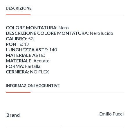
era:
è:
210,00 €.
132,30 €.
DESCRIZIONE
COLORE MONTATURA
: Nero
DESCRIZIONE COLORE MONTATURA
: Nero lucido
CALIBRO
: 53
PONTE
: 17
LUNGHEZZA ASTE
: 140
MATERIALE ASTE
:
MATERIALE
: Acetato
FORMA
: Farfalla
CERNIERA
: NO FLEX
INFORMAZIONI AGGIUNTIVE
Emilio Pucci
Brand