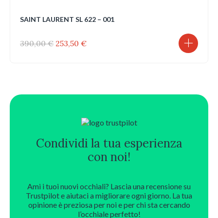
SAINT LAURENT SL 622 – 001
Il
Il
390,00
€
253,50
€
prezzo
prezzo
originale
attuale
era:
è:
390,00 €.
253,50 €.
Condividi la tua esperienza
con noi!
Ami i tuoi nuovi occhiali? Lascia una recensione su
Trustpilot e aiutaci a migliorare ogni giorno. La tua
opinione è preziosa per noi e per chi sta cercando
l’occhiale perfetto!