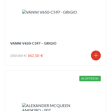
VANNI V650-C597 – GRIGIO
Il
Il
250,00
€
162,50
€
prezzo
prezzo
originale
attuale
era:
è:
250,00 €.
162,50 €.
IN OFFERTA!