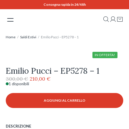
Skip
Consegna rapida in 24/48h
to
content
Home
/
Saldi Estivi
/ Emilio Pucci – EP5278 – 1
IN OFFERTA!
Emilio Pucci – EP5278 – 1
Il
Il
300,00
€
210,00
€
prezzo
prezzo
1 disponibili
Emilio
originale
attuale
Pucci
era:
è:
-
AGGIUNGI AL CARRELLO
300,00 €.
210,00 €.
EP5278
-
1
quantità
DESCRIZIONE