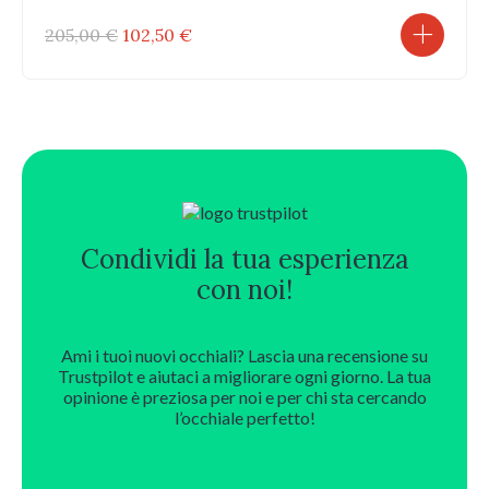
Il
Il
205,00
€
102,50
€
prezzo
prezzo
originale
attuale
era:
è:
205,00 €.
102,50 €.
Condividi la tua esperienza
con noi!
Ami i tuoi nuovi occhiali? Lascia una recensione su
Trustpilot e aiutaci a migliorare ogni giorno. La tua
opinione è preziosa per noi e per chi sta cercando
l’occhiale perfetto!