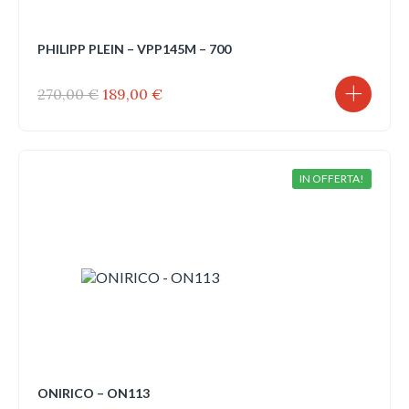
PHILIPP PLEIN – VPP145M – 700
Il
Il
270,00
€
189,00
€
prezzo
prezzo
originale
attuale
era:
è:
270,00 €.
189,00 €.
IN OFFERTA!
ONIRICO – ON113