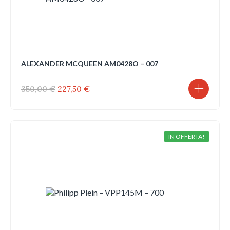
ALEXANDER MCQUEEN AM0428O – 007
Il
Il
350,00
€
227,50
€
prezzo
prezzo
originale
attuale
era:
è:
350,00 €.
227,50 €.
IN OFFERTA!