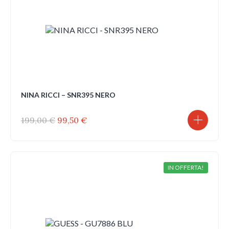
NINA RICCI – SNR395 NERO
Il
Il
199,00
€
99,50
€
prezzo
prezzo
originale
attuale
era:
è:
199,00 €.
99,50 €.
IN OFFERTA!