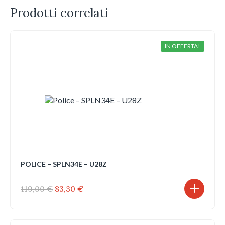
Prodotti correlati
IN OFFERTA!
POLICE – SPLN34E – U28Z
Il
Il
119,00
€
83,30
€
prezzo
prezzo
originale
attuale
era:
è: