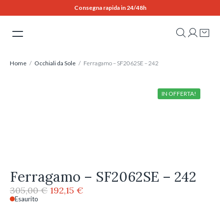
Skip
Consegna rapida in 24/48h
to
content
Home
/
Occhiali da Sole
/ Ferragamo – SF2062SE – 242
IN OFFERTA!
Ferragamo – SF2062SE – 242
Il
Il
305,00
€
192,15
€
prezzo
prezzo
Esaurito
originale
attuale