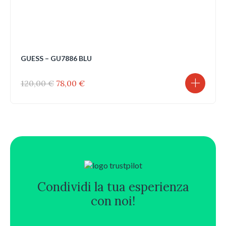
GUESS – GU7886 BLU
Il
Il
120,00
€
78,00
€
prezzo
prezzo
originale
attuale
era:
è:
120,00 €.
78,00 €.
Condividi la tua esperienza
con noi!