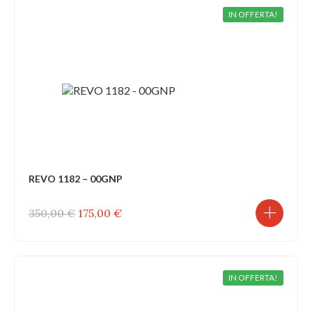
119,00 €.
83,30 €.
IN OFFERTA!
REVO 1182 – 00GNP
Il
Il
350,00
€
175,00
€
prezzo
prezzo
originale
attuale
era:
è:
350,00 €.
175,00 €.
IN OFFERTA!