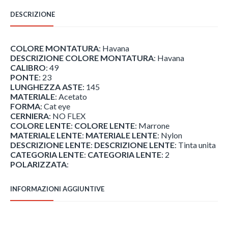
era:
è:
305,00 €.
192,15 €.
DESCRIZIONE
COLORE MONTATURA
: Havana
DESCRIZIONE COLORE MONTATURA
: Havana
CALIBRO
: 49
PONTE
: 23
LUNGHEZZA ASTE
: 145
MATERIALE
: Acetato
FORMA
: Cat eye
CERNIERA
: NO FLEX
COLORE LENTE
:
COLORE LENTE
: Marrone
MATERIALE LENTE
:
MATERIALE LENTE
: Nylon
DESCRIZIONE LENTE
:
DESCRIZIONE LENTE
: Tinta unita
CATEGORIA LENTE
:
CATEGORIA LENTE
: 2
POLARIZZATA
:
INFORMAZIONI AGGIUNTIVE