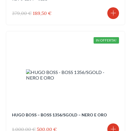
Il
Il
379,00
€
189,50
€
prezzo
prezzo
originale
attuale
era:
è:
379,00 €.
189,50 €.
IN OFFERTA!
HUGO BOSS – BOSS 1356/SGOLD – NERO E ORO
Il
Il
1.000,00
€
500,00
€