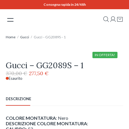
Skip
Consegna rapida in 24/48h
to
content
Home
/
Gucci
/ Gucci – GG2089S – 1
IN OFFERTA!
Gucci – GG2089S – 1
Il
Il
370,00
€
277,50
€
prezzo
prezzo
Esaurito
originale
attuale
era:
è:
370,00 €.
277,50 €.
DESCRIZIONE
COLORE MONTATURA
: Nero
DESCRIZIONE COLORE MONTATURA
:
CALIBRO
: 52