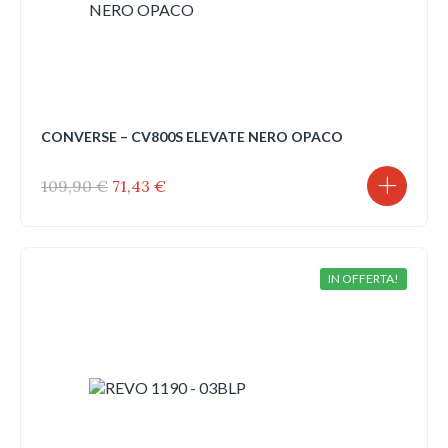
CONVERSE – CV800S ELEVATE NERO OPACO
Il
Il
109,90
€
71,43
€
prezzo
prezzo
originale
attuale
era:
è:
109,90 €.
71,43 €.
IN OFFERTA!