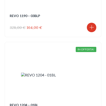
REVO 1190 – 03BLP
Il
Il
328,00
€
164,00
€
prezzo
prezzo
originale
attuale
era:
è:
328,00 €.
164,00 €.
IN OFFERTA!
REVO 1204 – 01BL