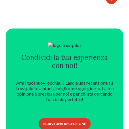
prezzo
prezzo
originale
attuale
era:
è:
1.000,00 €.
500,00 €.
Condividi la tua esperienza
con noi!
Ami i tuoi nuovi occhiali? Lascia una recensione su
Trustpilot e aiutaci a migliorare ogni giorno. La tua
opinione è preziosa per noi e per chi sta cercando
l’occhiale perfetto!
SCRIVI UNA RECENSIONE