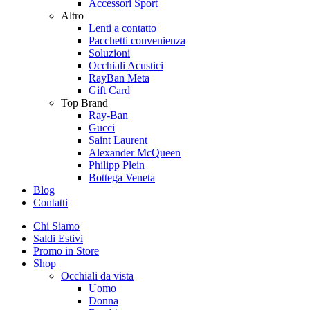
Accessori Sport
Altro
Lenti a contatto
Pacchetti convenienza
Soluzioni
Occhiali Acustici
RayBan Meta
Gift Card
Top Brand
Ray-Ban
Gucci
Saint Laurent
Alexander McQueen
Philipp Plein
Bottega Veneta
Blog
Contatti
Chi Siamo
Saldi Estivi
Promo in Store
Shop
Occhiali da vista
Uomo
Donna