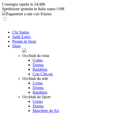
Skip
Consegna rapida in 24/48h
to
Spedizione gratuita in Italia sopra i 69€
content
Pagamenti a rate con Klarna
Chi Siamo
Saldi Estivi
Promo in Store
Shop
Occhiali da vista
Uomo
Donna
Bambino
Con Clip-on
Occhiali da sole
Uomo
Donna
Bambino
Occhiali da Sport
Uomo
Donna
Maschere da Sci