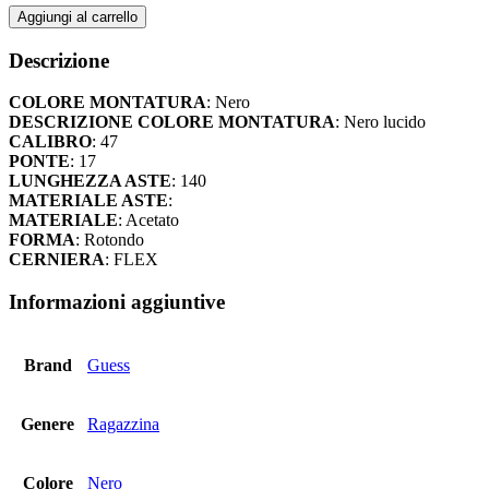
Guess
Aggiungi al carrello
110,00 €.
74,80 €.
-
GU50270
Descrizione
-
1
COLORE MONTATURA
: Nero
quantità
DESCRIZIONE COLORE MONTATURA
: Nero lucido
CALIBRO
: 47
PONTE
: 17
LUNGHEZZA ASTE
: 140
MATERIALE ASTE
:
MATERIALE
: Acetato
FORMA
: Rotondo
CERNIERA
: FLEX
Informazioni aggiuntive
Brand
Guess
Genere
Ragazzina
Colore
Nero