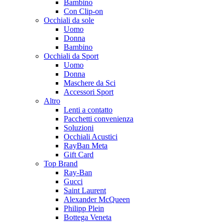
Bambino
Con Clip-on
Occhiali da sole
Uomo
Donna
Bambino
Occhiali da Sport
Uomo
Donna
Maschere da Sci
Accessori Sport
Altro
Lenti a contatto
Pacchetti convenienza
Soluzioni
Occhiali Acustici
RayBan Meta
Gift Card
Top Brand
Ray-Ban
Gucci
Saint Laurent
Alexander McQueen
Philipp Plein
Bottega Veneta