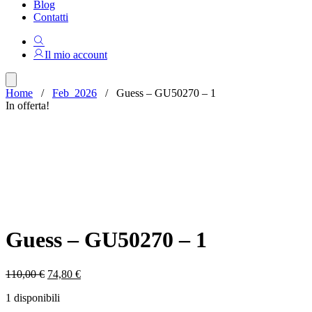
Blog
Contatti
Il mio account
Home
/
Feb_2026
/ Guess – GU50270 – 1
In offerta!
Guess – GU50270 – 1
Il
Il
110,00
€
74,80
€
prezzo
prezzo
1 disponibili
originale
attuale
era:
è: