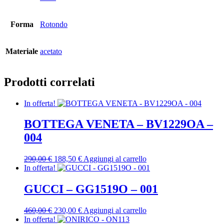
Forma
Rotondo
Materiale
acetato
Prodotti correlati
In offerta!
BOTTEGA VENETA – BV1229OA –
004
Il
Il
290,00
€
188,50
€
Aggiungi al carrello
prezzo
prezzo
In offerta!
originale
attuale
era:
è:
GUCCI – GG1519O – 001
290,00 €.
188,50 €.
Il
Il
460,00
€
230,00
€
Aggiungi al carrello
prezzo
prezzo
In offerta!