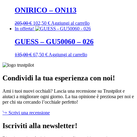
originale
attuale
era:
è:
ONIRICO – ON113
460,00 €.
230,00 €.
Il
Il
205,00
€
102,50
€
Aggiungi al carrello
prezzo
prezzo
In offerta!
originale
attuale
era:
è:
GUESS – GU50060 – 026
205,00 €.
102,50 €.
Il
Il
135,00
€
67,50
€
Aggiungi al carrello
prezzo
prezzo
originale
attuale
era:
è:
135,00 €.
67,50 €.
Condividi la tua esperienza con noi!
Ami i tuoi nuovi occhiali? Lascia una recensione su Trustpilot e
aiutaci a migliorare ogni giorno. La tua opinione è preziosa per noi e
per chi sta cercando l’occhiale perfetto!
Scrivi una recensione
Iscriviti alla newsletter!