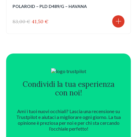
POLAROID – PLD D489/G – HAVANA
Il
Il
83,00
€
41,50
€
prezzo
prezzo
originale
attuale
era:
è:
83,00 €.
41,50 €.
Condividi la tua esperienza
con noi!
Ami i tuoi nuovi occhiali? Lascia una recensione su
Trustpilot e aiutaci a migliorare ogni giorno. La tua
opinione è preziosa per noi e per chi sta cercando
l’occhiale perfetto!