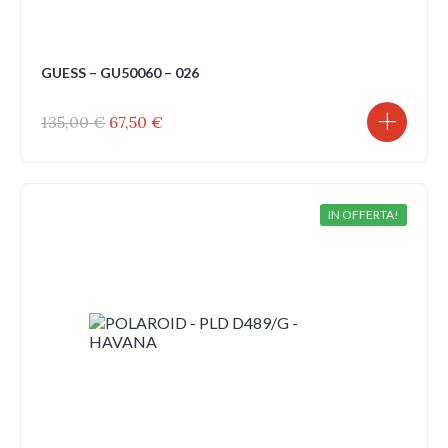
GUESS – GU50060 – 026
Il
Il
135,00
€
67,50
€
prezzo
prezzo
originale
attuale
era:
è:
135,00 €.
67,50 €.
IN OFFERTA!