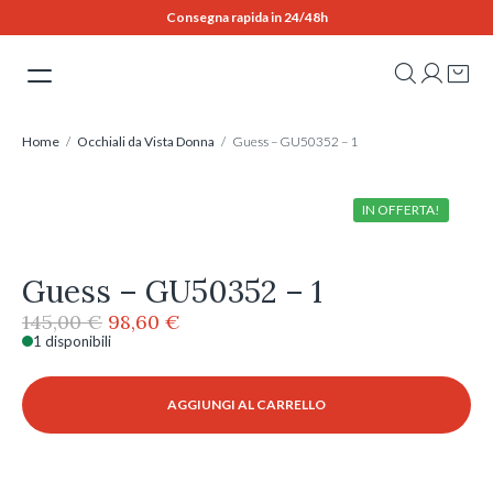
Skip
Consegna rapida in 24/48h
to
content
Home
/
Occhiali da Vista Donna
/ Guess – GU50352 – 1
IN OFFERTA!
Guess – GU50352 – 1
Il
Il
145,00
€
98,60
€
prezzo
prezzo
1 disponibili
Guess
originale
attuale
-
era:
è:
GU50352
AGGIUNGI AL CARRELLO
145,00 €.
98,60 €.
-
1
quantità