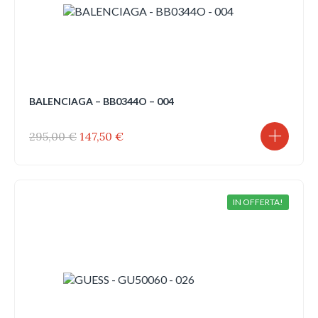
BALENCIAGA – BB0344O – 004
Il
Il
295,00
€
147,50
€
prezzo
prezzo
originale
attuale
era:
è:
295,00 €.
147,50 €.
IN OFFERTA!