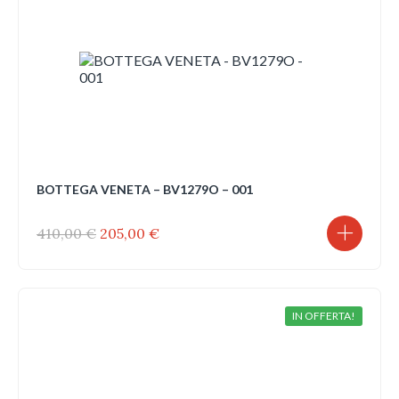
BOTTEGA VENETA – BV1279O – 001
Il
Il
410,00
€
205,00
€
prezzo
prezzo
originale
attuale
era:
è:
410,00 €.
205,00 €.
IN OFFERTA!