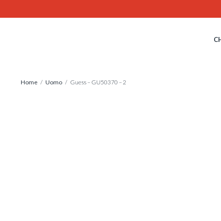
Skip
to
content
C
Home
/
Uomo
/ Guess – GU50370 – 2