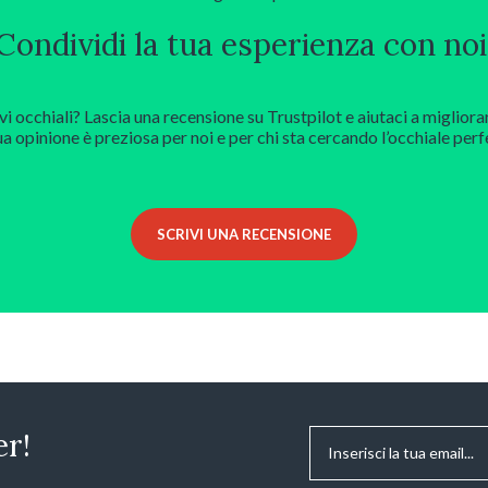
Condividi la tua esperienza con noi
vi occhiali? Lascia una recensione su Trustpilot e aiutaci a migliora
ua opinione è preziosa per noi e per chi sta cercando l’occhiale perf
SCRIVI UNA RECENSIONE
Email
*
er!
Consenso
*