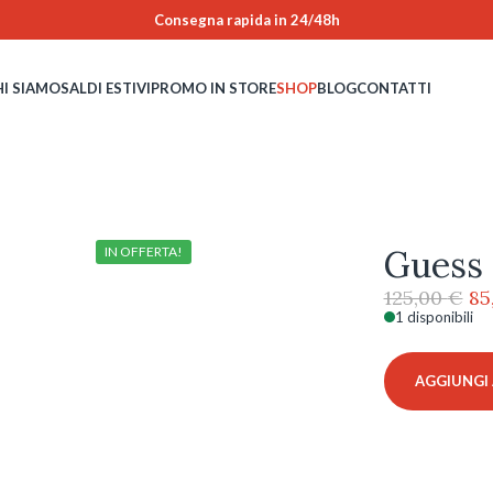
Consegna rapida in 24/48h
HI SIAMO
SALDI ESTIVI
PROMO IN STORE
SHOP
BLOG
CONTATTI
Guess 
IN OFFERTA!
Il
125,00
€
85
pr
1 disponibili
Guess
or
-
er
GU50370
AGGIUNGI 
12
-
2
quantità