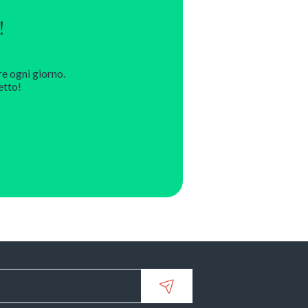
!
re ogni giorno.
etto!