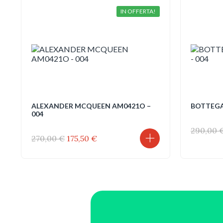
IN OFFERTA!
ALEXANDER MCQUEEN AM0421O –
BOTTEGA
004
290,00
Il
Il
270,00
€
175,50
€
prezzo
prezzo
originale
attuale
era:
è:
270,00 €.
175,50 €.