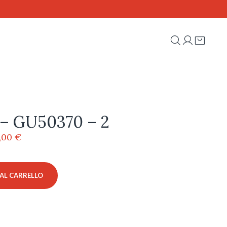
– GU50370 – 2
Il
,00
€
ezzo
prezzo
iginale
attuale
a:
è:
AL CARRELLO
5,00 €.
85,00 €.