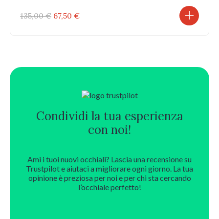
Il
Il
135,00
€
67,50
€
prezzo
prezzo
originale
attuale
era:
è:
135,00 €.
67,50 €.
Condividi la tua esperienza
con noi!
Ami i tuoi nuovi occhiali? Lascia una recensione su
Trustpilot e aiutaci a migliorare ogni giorno. La tua
opinione è preziosa per noi e per chi sta cercando
l’occhiale perfetto!