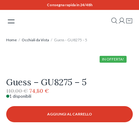
Skip
Consegna rapida in 24/48h
to
content
Home
/
Occhiali da Vista
/ Guess – GU8275 – 5
IN OFFERTA!
Guess – GU8275 – 5
Il
Il
110,00
€
74,80
€
prezzo
prezzo
1 disponibili
Guess
originale
attuale
-
era:
è:
GU8275
AGGIUNGI AL CARRELLO
110,00 €.
74,80 €.
-
5
quantità