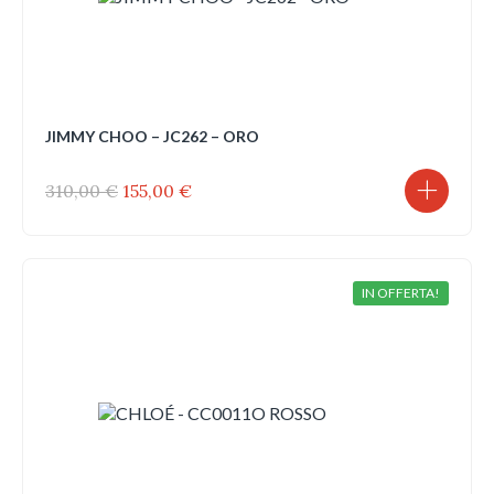
JIMMY CHOO – JC262 – ORO
Il
Il
310,00
€
155,00
€
prezzo
prezzo
originale
attuale
era:
è:
310,00 €.
155,00 €.
IN OFFERTA!