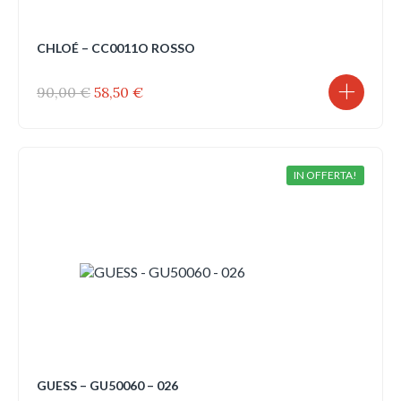
CHLOÉ – CC0011O ROSSO
Il
Il
90,00
€
58,50
€
prezzo
prezzo
originale
attuale
era:
è:
90,00 €.
58,50 €.
IN OFFERTA!
GUESS – GU50060 – 026