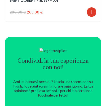
SAINT LAURENT – SL 667 – 001
Il
Il
290,00
€
203,00
€
prezzo
prezzo
originale
attuale
era:
è:
290,00 €.
203,00 €.
Condividi la tua esperienza
con noi!
Ami i tuoi nuovi occhiali? Lascia una recensione su
Trustpilot e aiutaci a migliorare ogni giorno. La tua
opinione è preziosa per noi e per chi sta cercando
l’occhiale perfetto!