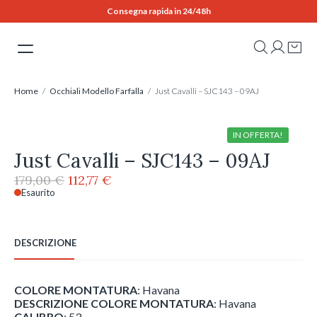
Skip
Consegna rapida in 24/48h
to
content
Home
/
Occhiali Modello Farfalla
/ Just Cavalli – SJC143 – 09AJ
IN OFFERTA!
Just Cavalli – SJC143 – 09AJ
Il
Il
179,00
€
112,77
€
prezzo
prezzo
Esaurito
originale
attuale
era:
è:
179,00 €.
112,77 €.
DESCRIZIONE
COLORE MONTATURA
: Havana
DESCRIZIONE COLORE MONTATURA
: Havana
CALIBRO
: 53