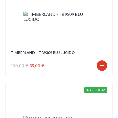
TIMBERLAND – TB9309 BLU LUCIDO
Il
Il
100,00
€
65,00
€
prezzo
prezzo
originale
attuale
era:
è:
100,00 €.
65,00 €.
IN OFFERTA!