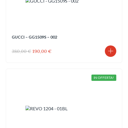
GUCCI – GG1509S – 002
Il
Il
380,00
€
190,00
€
prezzo
prezzo
originale
attuale
era:
è:
380,00 €.
190,00 €.
IN OFFERTA!