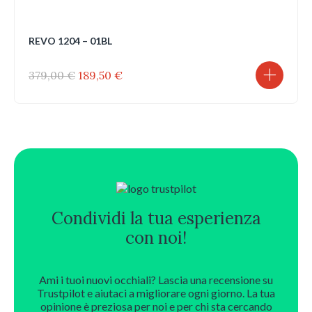
REVO 1204 – 01BL
Il
Il
379,00
€
189,50
€
prezzo
prezzo
originale
attuale
era:
è:
379,00 €.
189,50 €.
Condividi la tua esperienza
con noi!
Ami i tuoi nuovi occhiali? Lascia una recensione su
Trustpilot e aiutaci a migliorare ogni giorno. La tua
opinione è preziosa per noi e per chi sta cercando