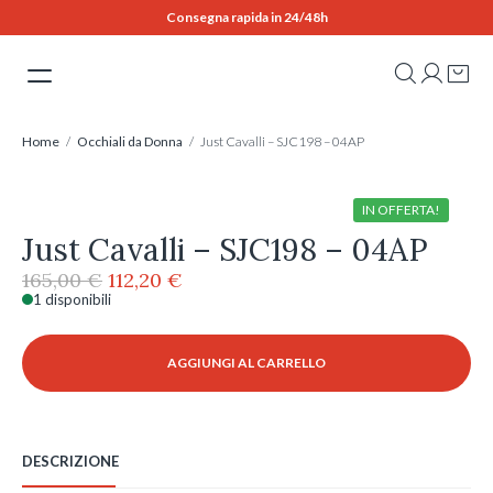
Skip
Consegna rapida in 24/48h
to
content
Home
/
Occhiali da Donna
/ Just Cavalli – SJC198 – 04AP
IN OFFERTA!
Just Cavalli – SJC198 – 04AP
Il
Il
165,00
€
112,20
€
prezzo
prezzo
1 disponibili
Just
originale
attuale
Cavalli
era:
è:
-
AGGIUNGI AL CARRELLO
165,00 €.
112,20 €.
SJC198
-
04AP
quantità
DESCRIZIONE