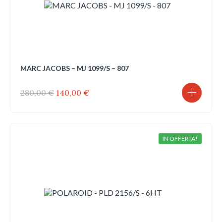
MARC JACOBS – MJ 1099/S – 807
Il
Il
280,00
€
140,00
€
prezzo
prezzo
originale
attuale
era:
è:
280,00 €.
140,00 €.
IN OFFERTA!