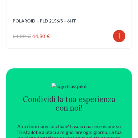
POLAROID – PLD 2156/S – 6HT
Il
Il
64,00
€
44,80
€
prezzo
prezzo
originale
attuale
era:
è:
64,00 €.
44,80 €.
Condividi la tua esperienza
con noi!
Ami i tuoi nuovi occhiali? Lascia una recensione su
Trustpilot e aiutaci a migliorare ogni giorno. La tua
opinione è preziosa per noi e per chi sta cercando