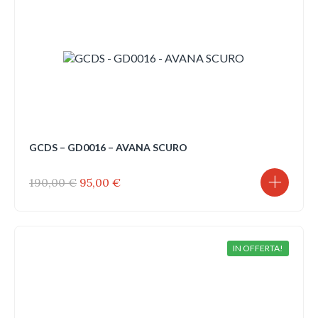
GCDS – GD0016 – AVANA SCURO
Il
Il
190,00
€
95,00
€
prezzo
prezzo
originale
attuale
era:
è:
190,00 €.
95,00 €.
IN OFFERTA!