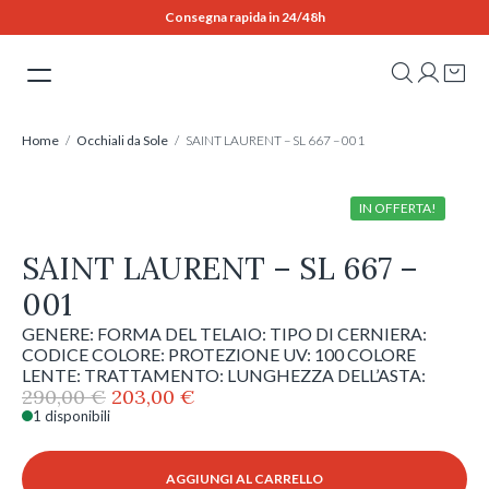
Skip
Consegna rapida in 24/48h
to
content
Home
/
Occhiali da Sole
/ SAINT LAURENT – SL 667 – 001
IN OFFERTA!
SAINT LAURENT – SL 667 –
001
GENERE: FORMA DEL TELAIO: TIPO DI CERNIERA:
CODICE COLORE: PROTEZIONE UV: 100 COLORE
LENTE: TRATTAMENTO: LUNGHEZZA DELL’ASTA:
Il
Il
290,00
€
203,00
€
prezzo
prezzo
1 disponibili
SAINT
originale
attuale
LAURENT
era:
è:
-
AGGIUNGI AL CARRELLO
290,00 €.
203,00 €.