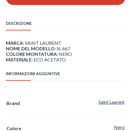
SL
667
-
001
DESCRIZIONE
quantità
MARCA:
SAINT LAURENT
NOME DEL MODELLO:
SL 667
COLORE MONTATURA:
NERO
MATERIALE:
ECO ACETATO
INFORMAZIONI AGGIUNTIVE
Saint Laurent
Brand
Nero
Colore