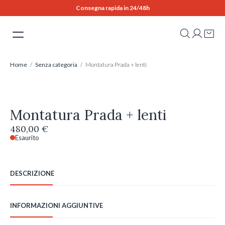
Skip
Consegna rapida in 24/48h
to
content
Home
/
Senza categoria
/ Montatura Prada + lenti
Montatura Prada + lenti
480,00
€
Esaurito
DESCRIZIONE
INFORMAZIONI AGGIUNTIVE