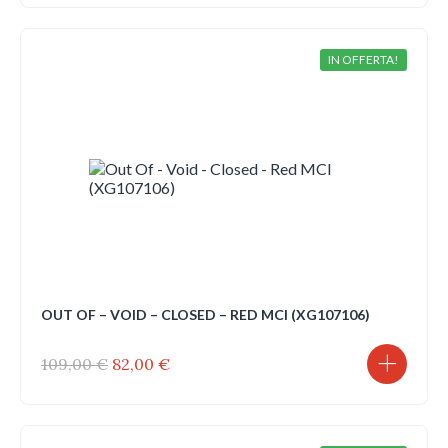
originale
attuale
era:
è:
139,00 €.
104,00 €.
IN OFFERTA!
OUT OF – VOID – CLOSED – RED MCI (XG107106)
Il
Il
109,00
€
82,00
€
prezzo
prezzo
originale
attuale
era:
è:
109,00 €.
82,00 €.