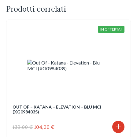
Prodotti correlati
IN OFFERTA!
OUT OF – KATANA – ELEVATION – BLU MCI
(XG098403S)
Il
Il
139,00
€
104,00
€
prezzo
prezzo