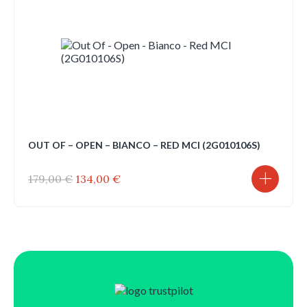
OUT OF – OPEN – BIANCO – RED MCI (2G010106S)
Il
Il
179,00
€
134,00
€
prezzo
prezzo
originale
attuale
era:
è:
179,00 €.
134,00 €.