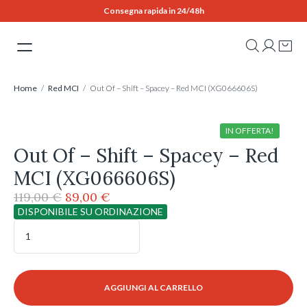
Skip
Consegna rapida in 24/48h
to
content
Home
/
Red MCI
/ Out Of – Shift – Spacey – Red MCI (XG066606S)
IN OFFERTA!
Out Of – Shift – Spacey – Red
MCI (XG066606S)
Il
Il
119,00
€
89,00
€
prezzo
prezzo
DISPONIBILE SU ORDINAZIONE
originale
attuale
Out
Of
era:
è:
-
119,00 €.
89,00 €.
Shift
-
AGGIUNGI AL CARRELLO
Spacey
-