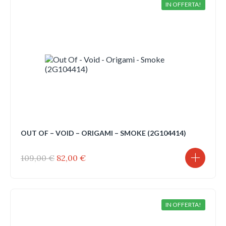
IN OFFERTA!
OUT OF – VOID – ORIGAMI – SMOKE (2G104414)
Il
Il
109,00
€
82,00
€
prezzo
prezzo
originale
attuale
era:
è:
109,00 €.
82,00 €.
IN OFFERTA!