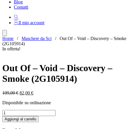
Blog
Contatti
Il mio account
Home
/
Maschere da Sci
/ Out Of – Void – Discovery – Smoke
(2G105914)
In offerta!
Out Of – Void – Discovery –
Smoke (2G105914)
Il
Il
109,00
€
82,00
€
prezzo
prezzo
Disponibile su ordinazione
originale
attuale
era:
è:
Out
109,00 €.
82,00 €.
Of
Aggiungi al carrello
-
Void