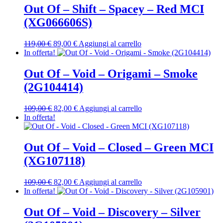
Out Of – Shift – Spacey – Red MCI
(XG066606S)
Il
Il
119,00
€
89,00
€
Aggiungi al carrello
prezzo
prezzo
In offerta!
originale
attuale
era:
è:
Out Of – Void – Origami – Smoke
119,00 €.
89,00 €.
(2G104414)
Il
Il
109,00
€
82,00
€
Aggiungi al carrello
prezzo
prezzo
In offerta!
originale
attuale
era:
è:
109,00 €.
82,00 €.
Out Of – Void – Closed – Green MCI
(XG107118)
Il
Il
109,00
€
82,00
€
Aggiungi al carrello
prezzo
prezzo
In offerta!
originale
attuale
era:
è:
Out Of – Void – Discovery – Silver
109,00 €.
82,00 €.