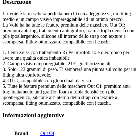
Descrizione
-
Discovery
La Void è la maschera perfetta per chi cerca leggerezza, un fitting
-
medio e un campo visivo impareggiabile ad un ottimo prezzo.
Smoke
La Void ha ha tutte le feature premium delle maschere Out Of:
(2G105914)
premium anti-fog, trattamento anti graffio, foam a tripla densità con
quantità
pile ipoallergenico, silicone all’interno dello strap con texture a
scomparsa, fitting ottimizzato, compatibile con i caschi
1. Lenti Zeiss con trattamento Ri-Pel idrofobico e oleofobico per
avere una qualità ottica imbattibile
2. Campo visivo impareggiabile: 215° gradi orizzontali
3. Solo 122 grammi di peso. Ti sembrerà una piuma sul volto per un
fitting ultra confortevole.
4. OTG, compatibile con gli occhiali da vista
5. Tutte le feature premium delle maschere Out Of: premium anti-
fog, trattamento anti graffio, foam a tripla densità con pile
ipoallergenico, silicone all’interno dello strap con texture a
scomparsa, fitting ottimizzato, compatibile con i caschi.
Informazioni aggiuntive
Brand
Out Of