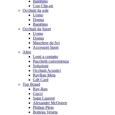
Bambino
Con Clip-on
Occhiali da sole
Uomo
Donna
Bambino
Occhiali da Sport
Uomo
Donna
Maschere da Sci
Accessori Sport
Altro
Lenti a contatto
Pacchetti convenienza
Soluzioni
Occhiali Acustici
RayBan Meta
Gift Card
Top Brand
Ray-Ban
Gucci
Saint Laurent
Alexander McQueen
Philipp Plein
Bottega Veneta