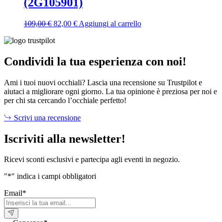
(2G105901)
Il
Il
109,00
€
82,00
€
Aggiungi al carrello
prezzo
prezzo
originale
attuale
era:
è:
109,00 €.
82,00 €.
Condividi la tua esperienza con noi!
Ami i tuoi nuovi occhiali? Lascia una recensione su Trustpilot e
aiutaci a migliorare ogni giorno. La tua opinione è preziosa per noi e
per chi sta cercando l’occhiale perfetto!
Scrivi una recensione
Iscriviti alla newsletter!
Ricevi sconti esclusivi e partecipa agli eventi in negozio.
"
*
" indica i campi obbligatori
Email
*