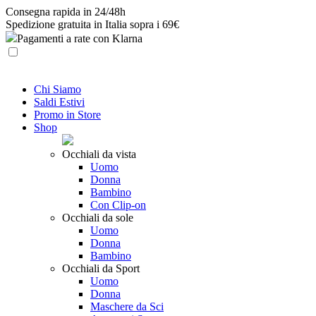
Skip
Consegna rapida in 24/48h
to
Spedizione gratuita in Italia sopra i 69€
content
Pagamenti a rate con Klarna
Chi Siamo
Saldi Estivi
Promo in Store
Shop
Occhiali da vista
Uomo
Donna
Bambino
Con Clip-on
Occhiali da sole
Uomo
Donna
Bambino
Occhiali da Sport
Uomo
Donna
Maschere da Sci