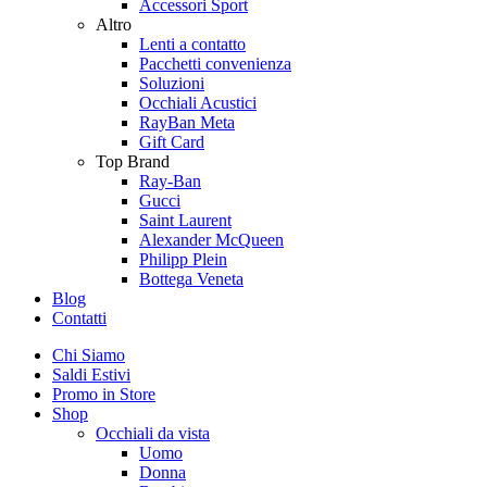
Accessori Sport
Altro
Lenti a contatto
Pacchetti convenienza
Soluzioni
Occhiali Acustici
RayBan Meta
Gift Card
Top Brand
Ray-Ban
Gucci
Saint Laurent
Alexander McQueen
Philipp Plein
Bottega Veneta
Blog
Contatti
Chi Siamo
Saldi Estivi
Promo in Store
Shop
Occhiali da vista
Uomo
Donna