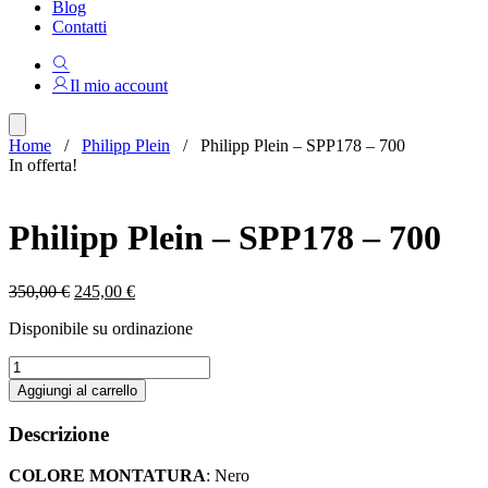
Blog
Contatti
Il mio account
Home
/
Philipp Plein
/ Philipp Plein – SPP178 – 700
In offerta!
Philipp Plein – SPP178 – 700
Il
Il
350,00
€
245,00
€
prezzo
prezzo
Disponibile su ordinazione
originale
attuale
era:
è:
Philipp
350,00 €.
245,00 €.
Plein
Aggiungi al carrello
-
SPP178
Descrizione
-
700
COLORE MONTATURA
: Nero
quantità