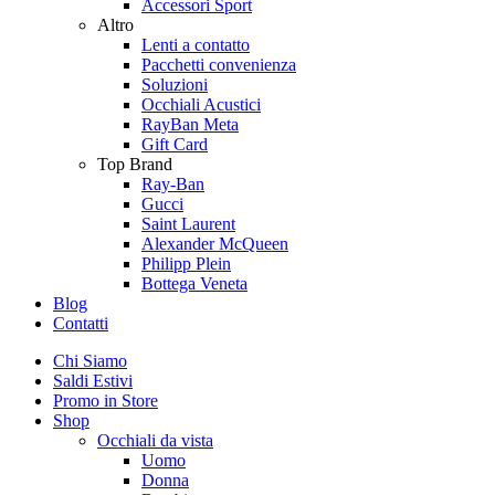
Accessori Sport
Altro
Lenti a contatto
Pacchetti convenienza
Soluzioni
Occhiali Acustici
RayBan Meta
Gift Card
Top Brand
Ray-Ban
Gucci
Saint Laurent
Alexander McQueen
Philipp Plein
Bottega Veneta
Blog
Contatti
Chi Siamo
Saldi Estivi
Promo in Store
Shop
Occhiali da vista
Uomo
Donna