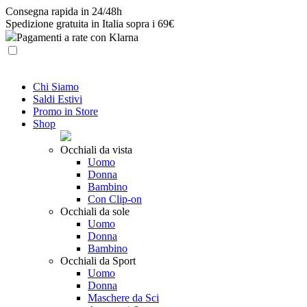
Skip
Consegna rapida in 24/48h
to
Spedizione gratuita in Italia sopra i 69€
content
Pagamenti a rate con Klarna
Chi Siamo
Saldi Estivi
Promo in Store
Shop
Occhiali da vista
Uomo
Donna
Bambino
Con Clip-on
Occhiali da sole
Uomo
Donna
Bambino
Occhiali da Sport
Uomo
Donna
Maschere da Sci