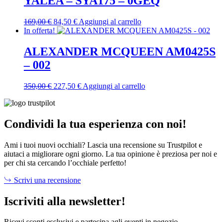
YALEA – SYA175 – 0GEQ
120,00 €.
78,00 €.
Il
Il
169,00
€
84,50
€
Aggiungi al carrello
prezzo
prezzo
In offerta!
originale
attuale
era:
è:
ALEXANDER MCQUEEN AM0425S
169,00 €.
84,50 €.
– 002
Il
Il
350,00
€
227,50
€
Aggiungi al carrello
prezzo
prezzo
originale
attuale
era:
è:
350,00 €.
227,50 €.
Condividi la tua esperienza con noi!
Ami i tuoi nuovi occhiali? Lascia una recensione su Trustpilot e
aiutaci a migliorare ogni giorno. La tua opinione è preziosa per noi e
per chi sta cercando l’occhiale perfetto!
Scrivi una recensione
Iscriviti alla newsletter!
Ricevi sconti esclusivi e partecipa agli eventi in negozio.