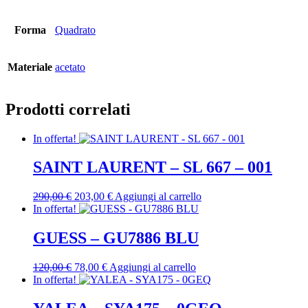
Forma
Quadrato
Materiale
acetato
Prodotti correlati
In offerta!
SAINT LAURENT – SL 667 – 001
Il
Il
290,00
€
203,00
€
Aggiungi al carrello
prezzo
prezzo
In offerta!
originale
attuale
era:
è:
GUESS – GU7886 BLU
290,00 €.
203,00 €.
Il
Il
120,00
€
78,00
€
Aggiungi al carrello
prezzo
prezzo
In offerta!
originale
attuale
era:
è: