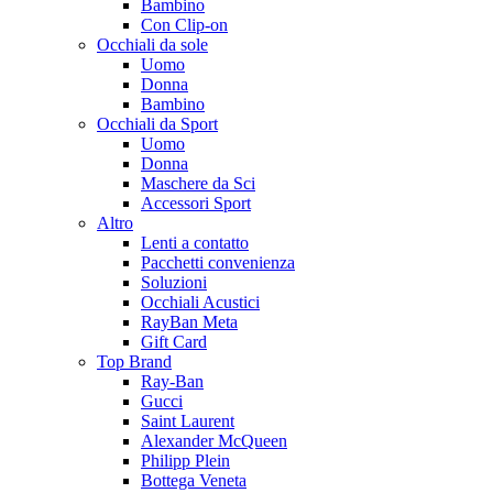
Bambino
Con Clip-on
Occhiali da sole
Uomo
Donna
Bambino
Occhiali da Sport
Uomo
Donna
Maschere da Sci
Accessori Sport
Altro
Lenti a contatto
Pacchetti convenienza
Soluzioni
Occhiali Acustici
RayBan Meta
Gift Card
Top Brand
Ray-Ban
Gucci
Saint Laurent
Alexander McQueen
Philipp Plein
Bottega Veneta