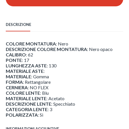
69,00 €.
43,47 €.
2166/S
-
0VK
quantità
DESCRIZIONE
COLORE MONTATURA
: Nero
DESCRIZIONE COLORE MONTATURA
: Nero opaco
CALIBRO
: 62
PONTE
: 17
LUNGHEZZA ASTE
: 130
MATERIALE ASTE
:
MATERIALE
: Gomma
FORMA
: Rettangolare
CERNIERA
: NO FLEX
COLORE LENTE
: Blu
MATERIALE LENTE
: Acetato
DESCRIZIONE LENTE
: Specchiato
CATEGORIA LENTE
: 3
POLARIZZATA
: Si
INFORMAZIONI AGGIUNTIVE