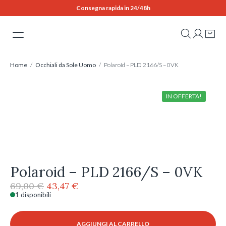
Skip
Consegna rapida in 24/48h
to
content
Home
/
Occhiali da Sole Uomo
/ Polaroid – PLD 2166/S – 0VK
IN OFFERTA!
Polaroid – PLD 2166/S – 0VK
Il
Il
69,00
€
43,47
€
prezzo
prezzo
1 disponibili
Polaroid
originale
attuale
-
era:
è:
PLD
AGGIUNGI AL CARRELLO