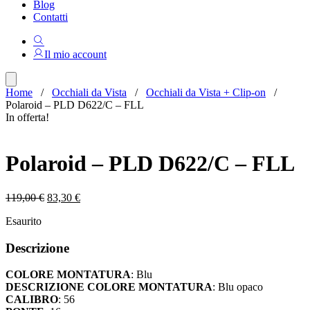
Blog
Contatti
Il mio account
Home
/
Occhiali da Vista
/
Occhiali da Vista + Clip-on
/
Polaroid – PLD D622/C – FLL
In offerta!
Polaroid – PLD D622/C – FLL
Il
Il
119,00
€
83,30
€
prezzo
prezzo
Esaurito
originale
attuale
era:
è:
Descrizione
119,00 €.
83,30 €.
COLORE MONTATURA
: Blu
DESCRIZIONE COLORE MONTATURA
: Blu opaco
CALIBRO
: 56