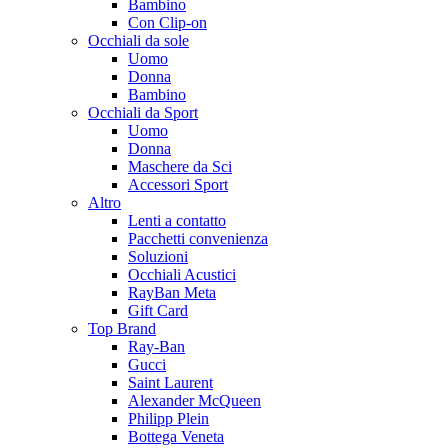
Bambino
Con Clip-on
Occhiali da sole
Uomo
Donna
Bambino
Occhiali da Sport
Uomo
Donna
Maschere da Sci
Accessori Sport
Altro
Lenti a contatto
Pacchetti convenienza
Soluzioni
Occhiali Acustici
RayBan Meta
Gift Card
Top Brand
Ray-Ban
Gucci
Saint Laurent
Alexander McQueen
Philipp Plein
Bottega Veneta