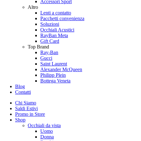
Accessori Sport
Altro
Lenti a contatto
Pacchetti convenienza
Soluzioni
Occhiali Acustici
RayBan Meta
Gift Card
Top Brand
Ray-Ban
Gucci
Saint Laurent
Alexander McQueen
Philipp Plein
Bottega Veneta
Blog
Contatti
Chi Siamo
Saldi Estivi
Promo in Store
Shop
Occhiali da vista
Uomo
Donna