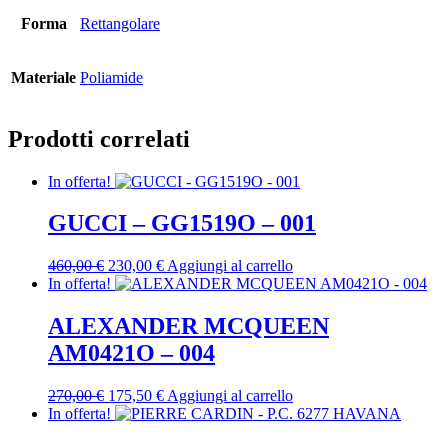
Forma
Rettangolare
Materiale
Poliamide
Prodotti correlati
In offerta!
GUCCI – GG1519O – 001
Il
Il
460,00
€
230,00
€
Aggiungi al carrello
prezzo
prezzo
In offerta!
originale
attuale
era:
è:
ALEXANDER MCQUEEN
460,00 €.
230,00 €.
AM0421O – 004
Il
Il
270,00
€
175,50
€
Aggiungi al carrello
prezzo
prezzo
In offerta!
originale
attuale