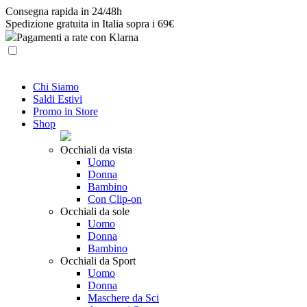
Skip
Consegna rapida in 24/48h
to
Spedizione gratuita in Italia sopra i 69€
content
Pagamenti a rate con Klarna
Chi Siamo
Saldi Estivi
Promo in Store
Shop
Occhiali da vista
Uomo
Donna
Bambino
Con Clip-on
Occhiali da sole
Uomo
Donna
Bambino
Occhiali da Sport
Uomo
Donna
Maschere da Sci