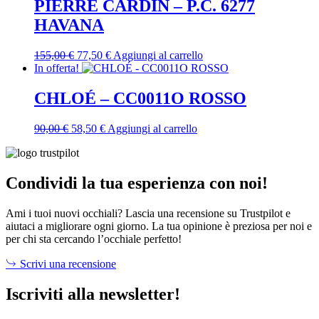
era:
è:
PIERRE CARDIN – P.C. 6277
270,00 €.
175,50 €.
HAVANA
Il
Il
155,00
€
77,50
€
Aggiungi al carrello
prezzo
prezzo
In offerta!
originale
attuale
era:
è:
CHLOÉ – CC0011O ROSSO
155,00 €.
77,50 €.
Il
Il
90,00
€
58,50
€
Aggiungi al carrello
prezzo
prezzo
originale
attuale
era:
è:
90,00 €.
58,50 €.
Condividi la tua esperienza con noi!
Ami i tuoi nuovi occhiali? Lascia una recensione su Trustpilot e
aiutaci a migliorare ogni giorno. La tua opinione è preziosa per noi e
per chi sta cercando l’occhiale perfetto!
Scrivi una recensione
Iscriviti alla newsletter!