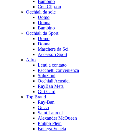
Bambino
Con Clip-on
Occhiali da sole
Uomo
Donna
Bambino
Occhiali da Sport
Uomo
Donna
Maschere da Sci
Accessori Sport
Altro
Lenti a contatto
Pacchetti convenienza
Soluzioni
Occhiali Acustici
RayBan Meta
Gift Card
Top Brand
Ray-Ban
Gucci
Saint Laurent
Alexander McQueen
Philipp Plein
Bottega Veneta