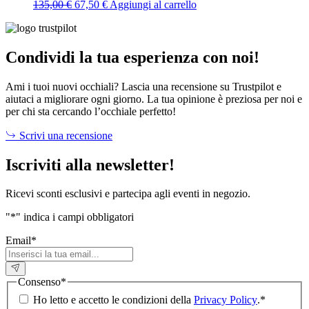
Il
Il
135,00
€
67,50
€
Aggiungi al carrello
prezzo
prezzo
originale
attuale
era:
è:
135,00 €.
67,50 €.
Condividi la tua esperienza con noi!
Ami i tuoi nuovi occhiali? Lascia una recensione su Trustpilot e
aiutaci a migliorare ogni giorno. La tua opinione è preziosa per noi e
per chi sta cercando l’occhiale perfetto!
Scrivi una recensione
Iscriviti alla newsletter!
Ricevi sconti esclusivi e partecipa agli eventi in negozio.
"
*
" indica i campi obbligatori
Email
*
Consenso
*
Ho letto e accetto le condizioni della
Privacy Policy
.
*