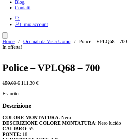
Blog
Contatti
Il mio account
Home
/
Occhiali da Vista Uomo
/ Police – VPLQ68 – 700
In offerta!
Police – VPLQ68 – 700
Il
Il
159,00
€
111,30
€
prezzo
prezzo
Esaurito
originale
attuale
era:
è:
Descrizione
159,00 €.
111,30 €.
COLORE MONTATURA
: Nero
DESCRIZIONE COLORE MONTATURA
: Nero lucido
CALIBRO
: 55
PONTE
: 18