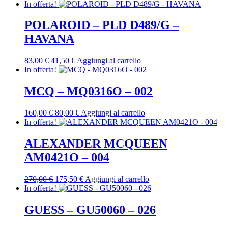
In offerta!
POLAROID – PLD D489/G –
HAVANA
Il
Il
83,00
€
41,50
€
Aggiungi al carrello
prezzo
prezzo
In offerta!
originale
attuale
era:
è:
MCQ – MQ0316O – 002
83,00 €.
41,50 €.
Il
Il
160,00
€
80,00
€
Aggiungi al carrello
prezzo
prezzo
In offerta!
originale
attuale
era:
è:
ALEXANDER MCQUEEN
160,00 €.
80,00 €.
AM0421O – 004
Il
Il
270,00
€
175,50
€
Aggiungi al carrello
prezzo
prezzo
In offerta!
originale
attuale
era:
è:
GUESS – GU50060 – 026
270,00 €.
175,50 €.