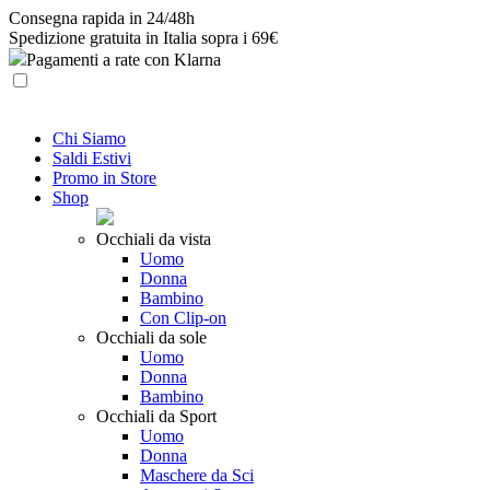
Skip
Consegna rapida in 24/48h
to
Spedizione gratuita in Italia sopra i 69€
content
Pagamenti a rate con Klarna
Chi Siamo
Saldi Estivi
Promo in Store
Shop
Occhiali da vista
Uomo
Donna
Bambino
Con Clip-on
Occhiali da sole
Uomo
Donna
Bambino
Occhiali da Sport
Uomo
Donna
Maschere da Sci