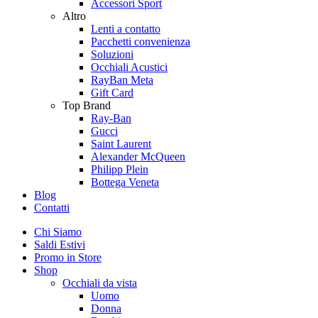
Accessori Sport
Altro
Lenti a contatto
Pacchetti convenienza
Soluzioni
Occhiali Acustici
RayBan Meta
Gift Card
Top Brand
Ray-Ban
Gucci
Saint Laurent
Alexander McQueen
Philipp Plein
Bottega Veneta
Blog
Contatti
Chi Siamo
Saldi Estivi
Promo in Store
Shop
Occhiali da vista
Uomo
Donna