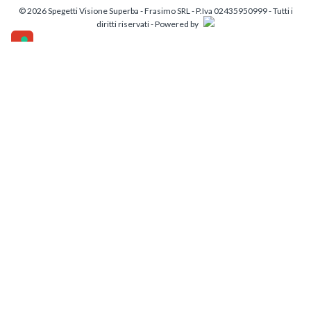
© 2026 Spegetti Visione Superba - Frasimo SRL - P.Iva 02435950999 - Tutti i
diritti riservati - Powered by