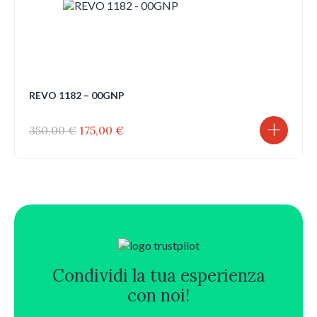
REVO 1182 – 00GNP
Il
Il
350,00
€
175,00
€
prezzo
prezzo
originale
attuale
era:
è:
350,00 €.
175,00 €.
Condividi la tua esperienza
con noi!