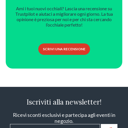
Ami i tuoi nuovi occhiali? Lascia una recensione su
Trustpilot e aiutaci a migliorare ogni giorno. La tua
opinione è preziosa per noi e per chi sta cercando
l’occhiale perfetto!
SCRIVI UNA RECENSIONE
Iscriviti alla newsletter!
Ricevi sconti esclusivi e partecipa agli eventi in
negozio.
Email
*