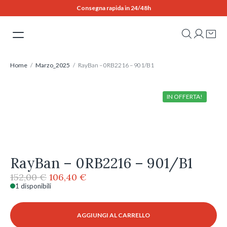
Skip
Consegna rapida in 24/48h
to
content
Home
/
Marzo_2025
/ RayBan – 0RB2216 – 901/B1
IN OFFERTA!
RayBan – 0RB2216 – 901/B1
Il
Il
152,00
€
106,40
€
prezzo
prezzo
1 disponibili
RayBan
originale
attuale
-
era:
è:
0RB2216
AGGIUNGI AL CARRELLO
152,00 €.
106,40 €.
-