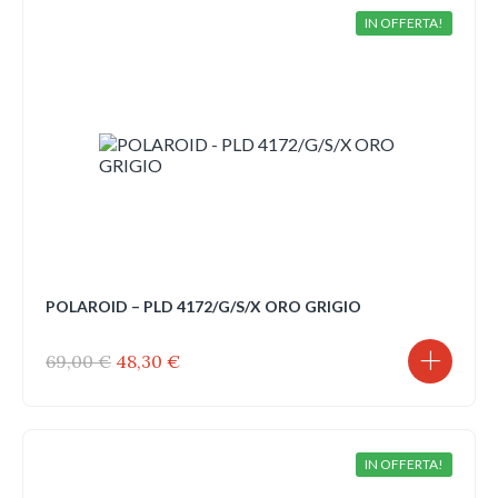
120,00 €.
78,00 €.
IN OFFERTA!
POLAROID – PLD 4172/G/S/X ORO GRIGIO
Il
Il
69,00
€
48,30
€
prezzo
prezzo
originale
attuale
era:
è:
69,00 €.
48,30 €.
IN OFFERTA!