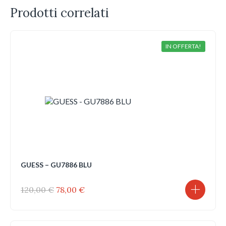
Prodotti correlati
IN OFFERTA!
GUESS – GU7886 BLU
Il
Il
120,00
€
78,00
€
prezzo
prezzo
originale
attuale
era:
è: