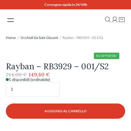
Skip
Consegna rapida in 24/48h
to
content
Home
/
Occhiali Da Sole Glasant
/ Rayban – RB3929 – 001/S2
IN OFFERTA!
Rayban – RB3929 – 001/S2
Il
Il
214,00
€
149,80
€
prezzo
prezzo
1 disponibili (ordinabile)
Rayban
originale
attuale
-
era:
è:
RB3929
214,00 €.
149,80 €.
-
001/S2
AGGIUNGI AL CARRELLO
quantità