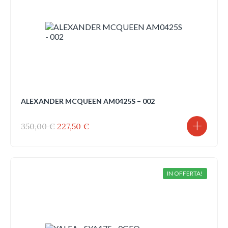
ALEXANDER MCQUEEN AM0425S – 002
Il
Il
350,00
€
227,50
€
prezzo
prezzo
originale
attuale
era:
è:
350,00 €.
227,50 €.
IN OFFERTA!