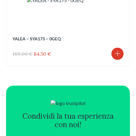
YALEA – SYA175 – 0GEQ
Il
Il
169,00
€
84,50
€
prezzo
prezzo
originale
attuale
era:
è:
169,00 €.
84,50 €.
Condividi la tua esperienza
con noi!