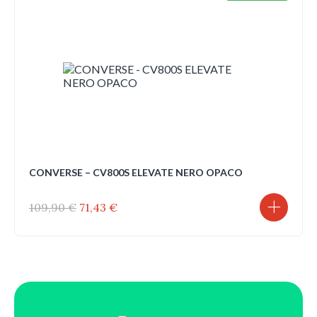
CONVERSE – CV800S ELEVATE NERO OPACO
Il
Il
109,90
€
71,43
€
prezzo
prezzo
originale
attuale
era:
è:
109,90 €.
71,43 €.