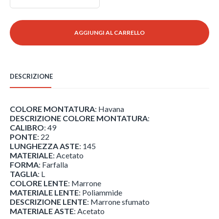
Zena
147,00 €.
102,90 €.
-
RB4430
AGGIUNGI AL CARRELLO
-
135913
quantità
DESCRIZIONE
COLORE MONTATURA
: Havana
DESCRIZIONE COLORE MONTATURA
:
CALIBRO
: 49
PONTE
: 22
LUNGHEZZA ASTE
: 145
MATERIALE
: Acetato
FORMA
: Farfalla
TAGLIA
: L
COLORE LENTE
: Marrone
MATERIALE LENTE
: Poliammide
DESCRIZIONE LENTE
: Marrone sfumato
MATERIALE ASTE
: Acetato