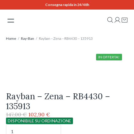
Skip
Consegna rapida in 24/48h
to
content
Home
/
Ray-Ban
/ Rayban – Zena – RB4430 – 135913
IN OFFERTA!
Rayban – Zena – RB4430 –
135913
Il
Il
147,00
€
102,90
€
prezzo
prezzo
DISPONIBILE SU ORDINAZIONE
originale
attuale
Rayban
-
era:
è: