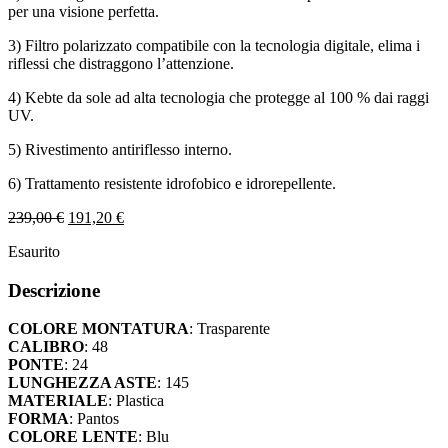
per una visione perfetta.
3) Filtro polarizzato compatibile con la tecnologia digitale, elima i
riflessi che distraggono l’attenzione.
4) Kebte da sole ad alta tecnologia che protegge al 100 % dai raggi
UV.
5) Rivestimento antiriflesso interno.
6) Trattamento resistente idrofobico e idrorepellente.
Il
Il
239,00
€
191,20
€
prezzo
prezzo
Esaurito
originale
attuale
era:
è:
Descrizione
239,00 €.
191,20 €.
COLORE MONTATURA
: Trasparente
CALIBRO
: 48
PONTE
: 24
LUNGHEZZA ASTE
: 145
MATERIALE
: Plastica
FORMA
: Pantos
COLORE LENTE
: Blu