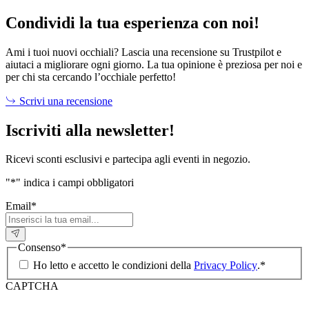
era:
è:
120,00 €.
78,00 €.
Condividi la tua esperienza con noi!
Ami i tuoi nuovi occhiali? Lascia una recensione su Trustpilot e
aiutaci a migliorare ogni giorno. La tua opinione è preziosa per noi e
per chi sta cercando l’occhiale perfetto!
Scrivi una recensione
Iscriviti alla newsletter!
Ricevi sconti esclusivi e partecipa agli eventi in negozio.
"
*
" indica i campi obbligatori
Email
*
Consenso
*
Ho letto e accetto le condizioni della
Privacy Policy
.
*
CAPTCHA