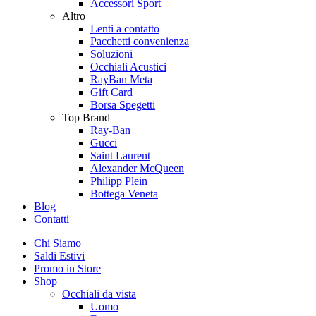
Accessori Sport
Altro
Lenti a contatto
Pacchetti convenienza
Soluzioni
Occhiali Acustici
RayBan Meta
Gift Card
Borsa Spegetti
Top Brand
Ray-Ban
Gucci
Saint Laurent
Alexander McQueen
Philipp Plein
Bottega Veneta
Blog
Contatti
Chi Siamo
Saldi Estivi
Promo in Store
Shop
Occhiali da vista
Uomo