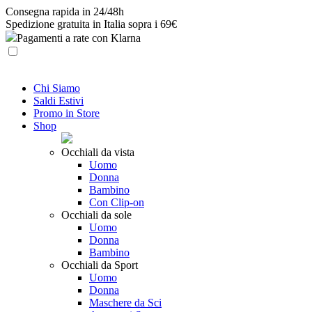
Skip
Consegna rapida in 24/48h
to
Spedizione gratuita in Italia sopra i 69€
content
Pagamenti a rate con Klarna
Chi Siamo
Saldi Estivi
Promo in Store
Shop
Occhiali da vista
Uomo
Donna
Bambino
Con Clip-on
Occhiali da sole
Uomo
Donna
Bambino
Occhiali da Sport
Uomo
Donna
Maschere da Sci