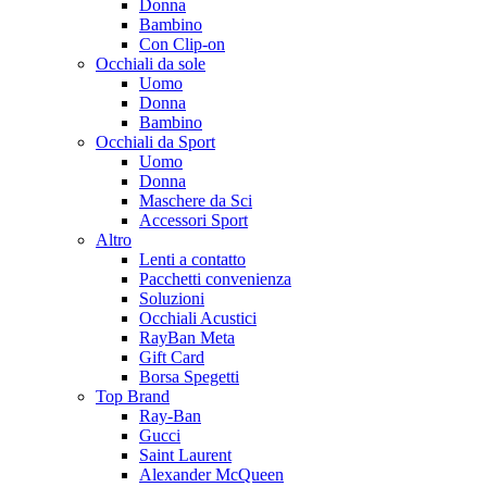
Donna
Bambino
Con Clip-on
Occhiali da sole
Uomo
Donna
Bambino
Occhiali da Sport
Uomo
Donna
Maschere da Sci
Accessori Sport
Altro
Lenti a contatto
Pacchetti convenienza
Soluzioni
Occhiali Acustici
RayBan Meta
Gift Card
Borsa Spegetti
Top Brand
Ray-Ban
Gucci
Saint Laurent
Alexander McQueen