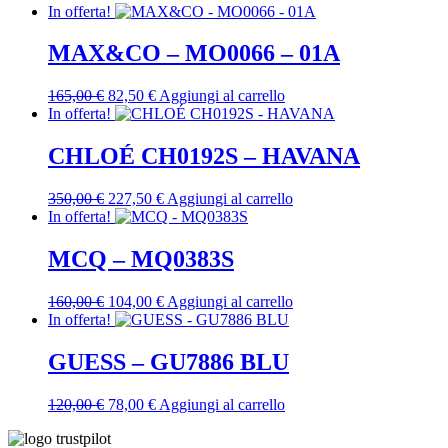
In offerta!
MAX&CO – MO0066 – 01A
Il
Il
165,00
€
82,50
€
Aggiungi al carrello
prezzo
prezzo
In offerta!
originale
attuale
era:
è:
CHLOÉ CH0192S – HAVANA
165,00 €.
82,50 €.
Il
Il
350,00
€
227,50
€
Aggiungi al carrello
prezzo
prezzo
In offerta!
originale
attuale
era:
è:
MCQ – MQ0383S
350,00 €.
227,50 €.
Il
Il
160,00
€
104,00
€
Aggiungi al carrello
prezzo
prezzo
In offerta!
originale
attuale
era:
è:
GUESS – GU7886 BLU
160,00 €.
104,00 €.
Il
Il
120,00
€
78,00
€
Aggiungi al carrello
prezzo
prezzo
originale
attuale