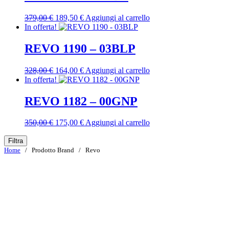
299,00 €.
239,20 €.
Il
Il
379,00
€
189,50
€
Aggiungi al carrello
prezzo
prezzo
In offerta!
originale
attuale
era:
è:
REVO 1190 – 03BLP
379,00 €.
189,50 €.
Il
Il
328,00
€
164,00
€
Aggiungi al carrello
prezzo
prezzo
In offerta!
originale
attuale
era:
è:
REVO 1182 – 00GNP
328,00 €.
164,00 €.
Il
Il
350,00
€
175,00
€
Aggiungi al carrello
prezzo
prezzo
originale
attuale
Filtra
era:
è:
Home
/ Prodotto Brand / Revo
350,00 €.
175,00 €.