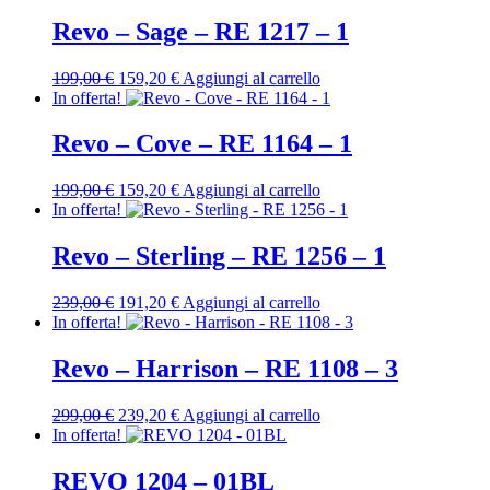
originale
attuale
era:
è:
Revo – Sage – RE 1217 – 1
229,00 €.
183,20 €.
Il
Il
199,00
€
159,20
€
Aggiungi al carrello
prezzo
prezzo
In offerta!
originale
attuale
era:
è:
Revo – Cove – RE 1164 – 1
199,00 €.
159,20 €.
Il
Il
199,00
€
159,20
€
Aggiungi al carrello
prezzo
prezzo
In offerta!
originale
attuale
era:
è:
Revo – Sterling – RE 1256 – 1
199,00 €.
159,20 €.
Il
Il
239,00
€
191,20
€
Aggiungi al carrello
prezzo
prezzo
In offerta!
originale
attuale
era:
è:
Revo – Harrison – RE 1108 – 3
239,00 €.
191,20 €.
Il
Il
299,00
€
239,20
€
Aggiungi al carrello
prezzo
prezzo
In offerta!
originale
attuale
era:
è:
REVO 1204 – 01BL