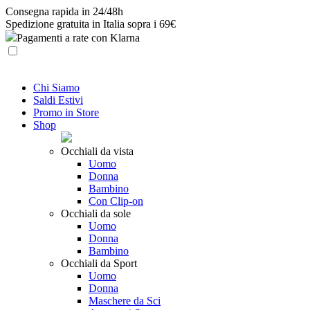
Skip
Consegna rapida in 24/48h
to
Spedizione gratuita in Italia sopra i 69€
content
Pagamenti a rate con Klarna
Chi Siamo
Saldi Estivi
Promo in Store
Shop
Occhiali da vista
Uomo
Donna
Bambino
Con Clip-on
Occhiali da sole
Uomo
Donna
Bambino
Occhiali da Sport
Uomo
Donna
Maschere da Sci