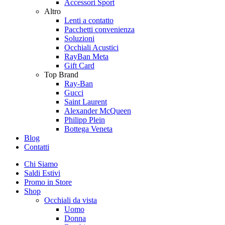
Accessori Sport
Altro
Lenti a contatto
Pacchetti convenienza
Soluzioni
Occhiali Acustici
RayBan Meta
Gift Card
Top Brand
Ray-Ban
Gucci
Saint Laurent
Alexander McQueen
Philipp Plein
Bottega Veneta
Blog
Contatti
Chi Siamo
Saldi Estivi
Promo in Store
Shop
Occhiali da vista
Uomo
Donna