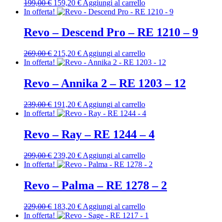
Il
Il
199,00
€
159,20
€
Aggiungi al carrello
prezzo
prezzo
In offerta!
originale
attuale
era:
è:
Revo – Descend Pro – RE 1210 – 9
199,00 €.
159,20 €.
Il
Il
269,00
€
215,20
€
Aggiungi al carrello
prezzo
prezzo
In offerta!
originale
attuale
era:
è:
Revo – Annika 2 – RE 1203 – 12
269,00 €.
215,20 €.
Il
Il
239,00
€
191,20
€
Aggiungi al carrello
prezzo
prezzo
In offerta!
originale
attuale
era:
è:
Revo – Ray – RE 1244 – 4
239,00 €.
191,20 €.
Il
Il
299,00
€
239,20
€
Aggiungi al carrello
prezzo
prezzo
In offerta!
originale
attuale
era:
è:
Revo – Palma – RE 1278 – 2
299,00 €.
239,20 €.
Il
Il
229,00
€
183,20
€
Aggiungi al carrello
prezzo
prezzo
In offerta!