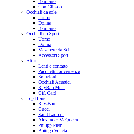
Bambino
Con Clip-on
Occhiali da sole
Uomo
Donna
Bambino
Occhiali da Sport
Uomo
Donna
Maschere da Sci
Accessori Sport
Altro
Lenti a contatto
Pacchetti convenienza
Soluzioni
Occhiali Acustici
RayBan Meta
Gift Card
Top Brand
Ray-Ban
Gucci
Saint Laurent
Alexander McQueen
Philipp Plein
Bottega Veneta