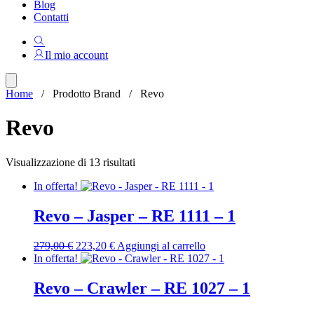
Blog
Contatti
Il mio account
Home
/ Prodotto Brand / Revo
Revo
Ordina
Visualizzazione di 13 risultati
in
In offerta!
base
al
più
Revo – Jasper – RE 1111 – 1
recente
Il
Il
279,00
€
223,20
€
Aggiungi al carrello
prezzo
prezzo
In offerta!
originale
attuale
era:
è:
Revo – Crawler – RE 1027 – 1
279,00 €.
223,20 €.