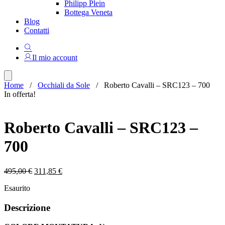
Philipp Plein
Bottega Veneta
Blog
Contatti
Il mio account
Home
/
Occhiali da Sole
/ Roberto Cavalli – SRC123 – 700
In offerta!
Roberto Cavalli – SRC123 –
700
Il
Il
495,00
€
311,85
€
prezzo
prezzo
Esaurito
originale
attuale
era:
è:
Descrizione
495,00 €.
311,85 €.