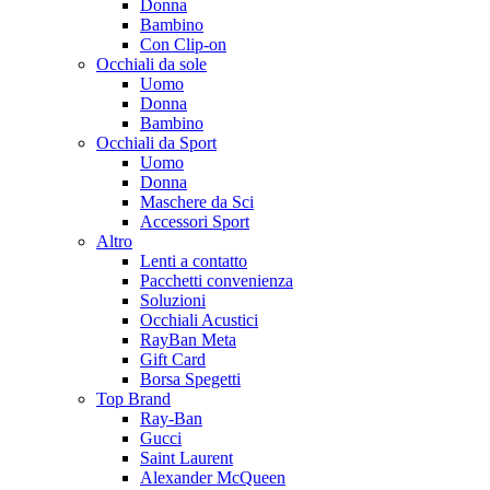
Donna
Bambino
Con Clip-on
Occhiali da sole
Uomo
Donna
Bambino
Occhiali da Sport
Uomo
Donna
Maschere da Sci
Accessori Sport
Altro
Lenti a contatto
Pacchetti convenienza
Soluzioni
Occhiali Acustici
RayBan Meta
Gift Card
Borsa Spegetti
Top Brand
Ray-Ban
Gucci
Saint Laurent
Alexander McQueen