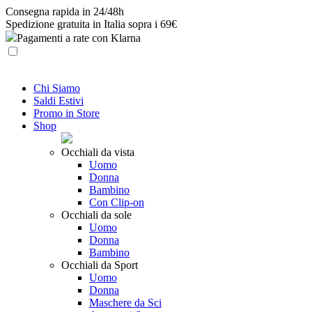
Skip
Consegna rapida in 24/48h
to
Spedizione gratuita in Italia sopra i 69€
content
Pagamenti a rate con Klarna
Chi Siamo
Saldi Estivi
Promo in Store
Shop
Occhiali da vista
Uomo
Donna
Bambino
Con Clip-on
Occhiali da sole
Uomo
Donna
Bambino
Occhiali da Sport
Uomo
Donna
Maschere da Sci