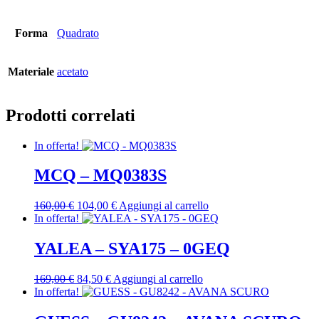
Forma
Quadrato
Materiale
acetato
Prodotti correlati
In offerta!
MCQ – MQ0383S
Il
Il
160,00
€
104,00
€
Aggiungi al carrello
prezzo
prezzo
In offerta!
originale
attuale
era:
è:
YALEA – SYA175 – 0GEQ
160,00 €.
104,00 €.
Il
Il
169,00
€
84,50
€
Aggiungi al carrello
prezzo
prezzo
In offerta!
originale
attuale
era:
è: