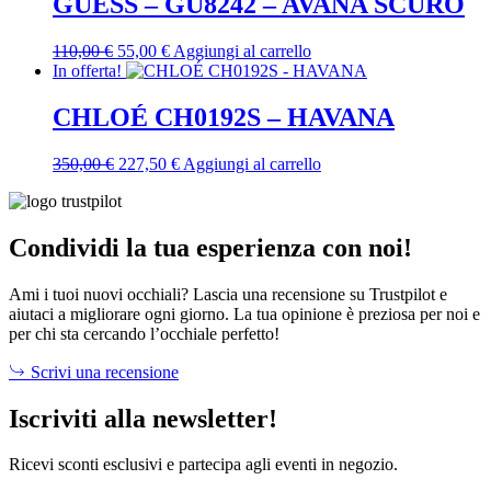
GUESS – GU8242 – AVANA SCURO
169,00 €.
84,50 €.
Il
Il
110,00
€
55,00
€
Aggiungi al carrello
prezzo
prezzo
In offerta!
originale
attuale
era:
è:
CHLOÉ CH0192S – HAVANA
110,00 €.
55,00 €.
Il
Il
350,00
€
227,50
€
Aggiungi al carrello
prezzo
prezzo
originale
attuale
era:
è:
350,00 €.
227,50 €.
Condividi la tua esperienza con noi!
Ami i tuoi nuovi occhiali? Lascia una recensione su Trustpilot e
aiutaci a migliorare ogni giorno. La tua opinione è preziosa per noi e
per chi sta cercando l’occhiale perfetto!
Scrivi una recensione
Iscriviti alla newsletter!
Ricevi sconti esclusivi e partecipa agli eventi in negozio.