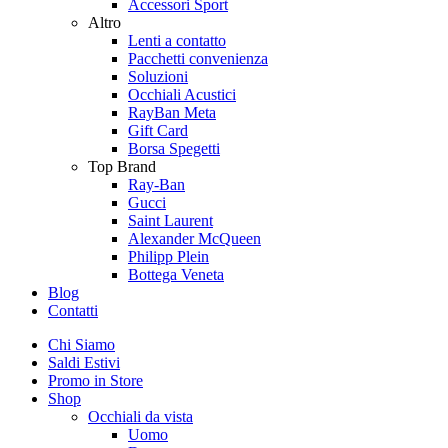
Accessori Sport
Altro
Lenti a contatto
Pacchetti convenienza
Soluzioni
Occhiali Acustici
RayBan Meta
Gift Card
Borsa Spegetti
Top Brand
Ray-Ban
Gucci
Saint Laurent
Alexander McQueen
Philipp Plein
Bottega Veneta
Blog
Contatti
Chi Siamo
Saldi Estivi
Promo in Store
Shop
Occhiali da vista
Uomo