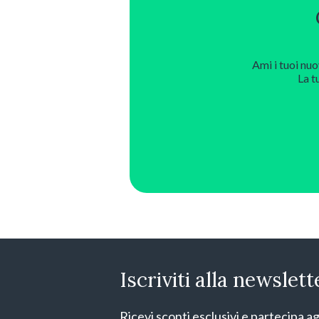
Ami i tuoi nuo
La t
Iscriviti alla newslett
Ricevi sconti esclusivi e partecipa ag