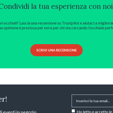
Condividi la tua esperienza con noi
vi occhiali? Lascia una recensione su Trustpilot e aiutaci a migliora
ua opinione è preziosa per noi e per chi sta cercando l’occhiale perf
SCRIVI UNA RECENSIONE
Email
*
er!
Consenso
*
li eventi in negozio.
Ho letto e accetto le