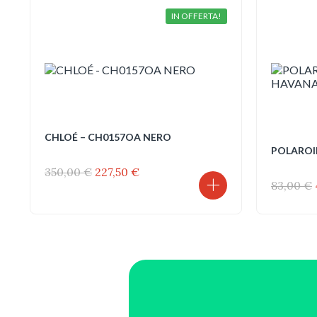
IN OFFERTA!
CHLOÉ – CH0157OA NERO
POLAROID
Il
Il
350,00
€
227,50
€
prezzo
prezzo
83,00
€
originale
attuale
era:
è:
350,00 €.
227,50 €.