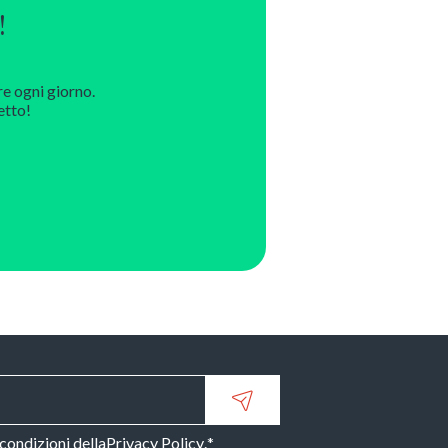
!
re ogni giorno.
etto!
 condizioni della
Privacy Policy
.
*