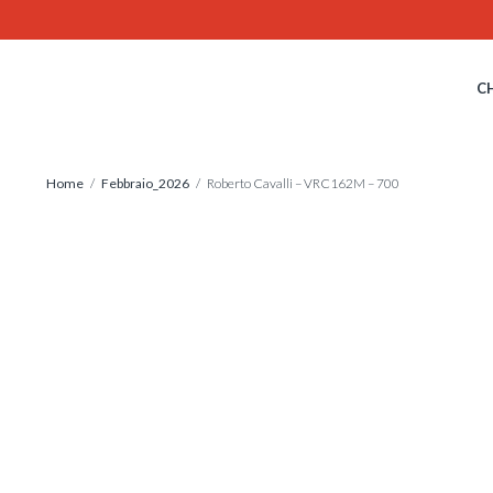
Skip
to
content
C
Home
/
Febbraio_2026
/ Roberto Cavalli – VRC162M – 700