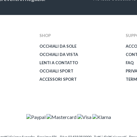
CAPTCHA
SHOP
SUPP
OCCHIALI DA SOLE
ACC
OCCHIALI DA VISTA
CONT
LENTI A CONTATTO
FAQ
OCCHIALI SPORT
PRIV
ACCESSORI SPORT
TERM
etti Visione Superba - Frasimo SRL - P.Iva 02435950999 - Tutti i diritti riservati - Po