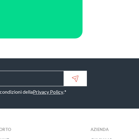
 condizioni della
Privacy Policy
.
*
ORTO
AZIENDA