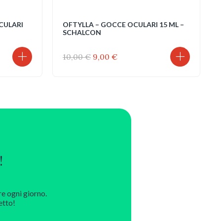
CULARI
OFTYLLA – GOCCE OCULARI 15 ML –
SCHALCON
Il
Il
10,00
€
9,00
€
prezzo
prezzo
originale
attuale
era:
è:
10,00 €.
9,00 €.
!
re ogni giorno.
etto!