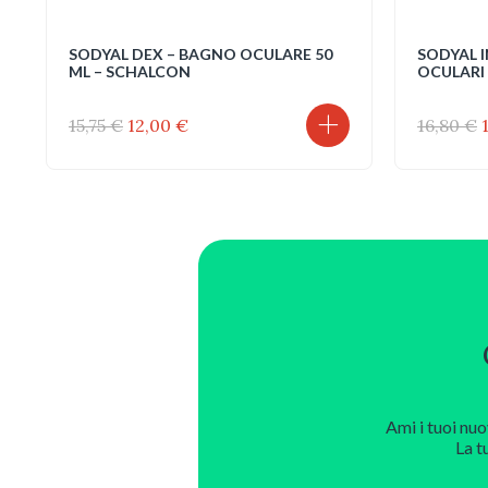
SODYAL DEX – BAGNO OCULARE 50
SODYAL 
ML – SCHALCON
OCULARI
Il
Il
I
15,75
€
12,00
€
16,80
€
prezzo
prezzo
originale
attuale
era:
è:
15,75 €.
12,00 €.
Ami i tuoi nuo
La t