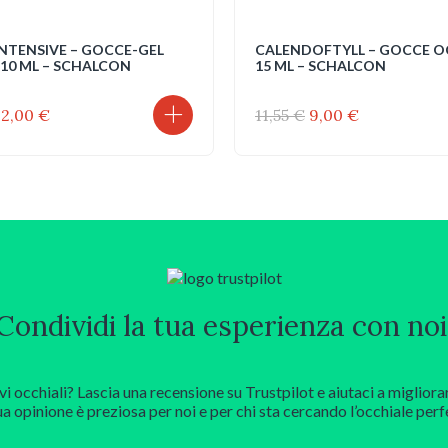
INTENSIVE – GOCCE-GEL
CALENDOFTYLL – GOCCE O
 10 ML – SCHALCON
15 ML – SCHALCON
l
Il
Il
Il
12,00
€
11,55
€
9,00
€
prezzo
prezzo
prezzo
prezzo
originale
attuale
originale
attuale
era:
è:
era:
è:
16,80 €.
12,00 €.
11,55 €.
9,00 €.
Condividi la tua esperienza con noi
vi occhiali? Lascia una recensione su Trustpilot e aiutaci a migliora
ua opinione è preziosa per noi e per chi sta cercando l’occhiale perf