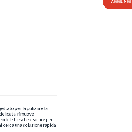
AGGIUNGI 
ml
-
Centrostyle
quantità
ttato per la pulizia e la
 delicata, rimuove
endole fresche e sicure per
hi cerca una soluzione rapida