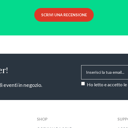
SCRIVI UNA RECENSIONE
Email
*
er!
Consenso
*
li eventi in negozio.
Ho letto e accetto le
CAPTCHA
SHOP
SUPP