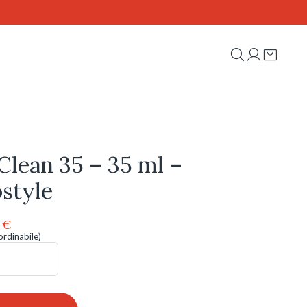
Clean 35 – 35 ml –
style
Il
0
€
zo
prezzo
ordinabile)
inale
attuale
è:
 €.
4,00 €.