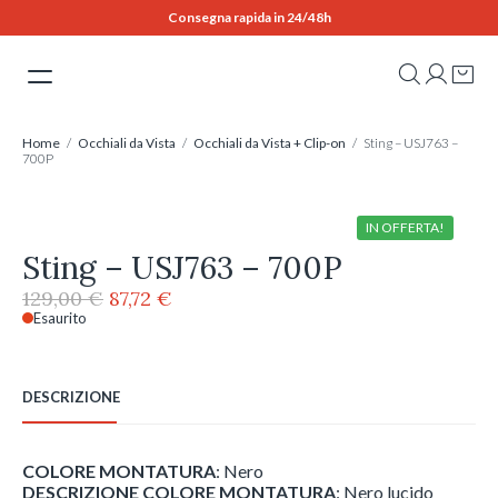
Skip
Consegna rapida in 24/48h
to
content
Home
/
Occhiali da Vista
/
Occhiali da Vista + Clip-on
/ Sting – USJ763 –
700P
IN OFFERTA!
Sting – USJ763 – 700P
Il
Il
129,00
€
87,72
€
prezzo
prezzo
Esaurito
originale
attuale
era:
è:
129,00 €.
87,72 €.
DESCRIZIONE
COLORE MONTATURA
: Nero
DESCRIZIONE COLORE MONTATURA
: Nero lucido