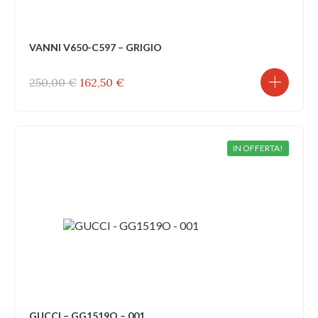
VANNI V650-C597 – GRIGIO
Il
Il
250,00
€
162,50
€
prezzo
prezzo
originale
attuale
era:
è:
250,00 €.
162,50 €.
IN OFFERTA!
GUCCI – GG1519O – 001