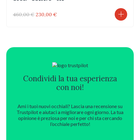
Il
Il
460,00
€
230,00
€
prezzo
prezzo
originale
attuale
era:
è:
460,00 €.
230,00 €.
Condividi la tua esperienza
con noi!
Ami i tuoi nuovi occhiali? Lascia una recensione su
Trustpilot e aiutaci a migliorare ogni giorno. La tua
opinione è preziosa per noi e per chi sta cercando
l’occhiale perfetto!