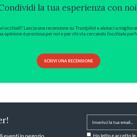
Condividi la tua esperienza con noi
vi occhiali? Lascia una recensione su Trustpilot e aiutaci a migliora
ua opinione è preziosa per noi e per chi sta cercando l’occhiale perf
SCRIVI UNA RECENSIONE
Email
*
er!
Consenso
*
li eventi in negozio.
Ho letto e accetto le