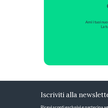
Ami i tuoi nuo
La t
Iscriviti alla newslett
Ricevi sconti esclusivi e partecipa ag