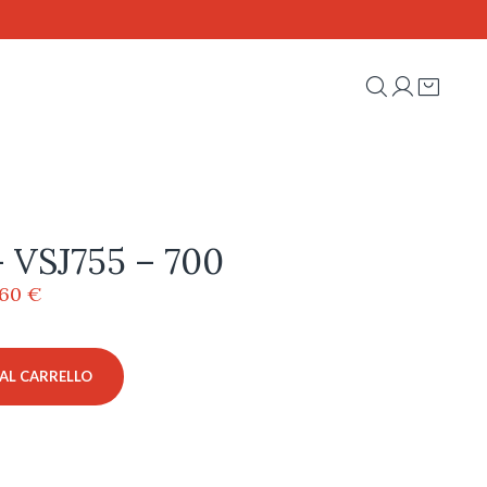
– VSJ755 – 700
Il
,60
€
zzo
prezzo
ginale
attuale
:
è:
AL CARRELLO
00 €.
64,60 €.