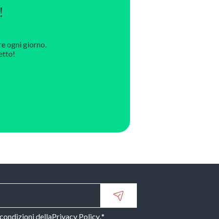
!
re ogni giorno.
etto!
 condizioni della
Privacy Policy
.
*