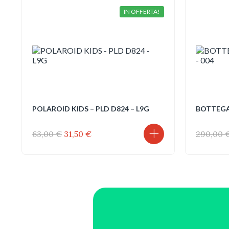
IN OFFERTA!
POLAROID KIDS – PLD D824 – L9G
BOTTEGA
Il
Il
63,00
€
31,50
€
290,00
prezzo
prezzo
originale
attuale
era:
è:
63,00 €.
31,50 €.