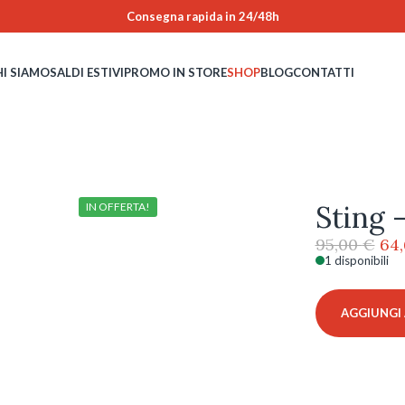
Consegna rapida in 24/48h
HI SIAMO
SALDI ESTIVI
PROMO IN STORE
SHOP
BLOG
CONTATTI
Sting 
IN OFFERTA!
Il
95,00
€
64
pre
1 disponibili
Sting
ori
-
era
VSJ755
AGGIUNGI 
95,
-
700
quantità