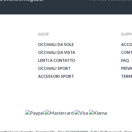
CAPTCHA
SHOP
SUPP
OCCHIALI DA SOLE
ACC
OCCHIALI DA VISTA
CONT
LENTI A CONTATTO
FAQ
OCCHIALI SPORT
PRIV
ACCESSORI SPORT
TERM
etti Visione Superba - Frasimo SRL - P.Iva 02435950999 - Tutti i diritti riservati - Po