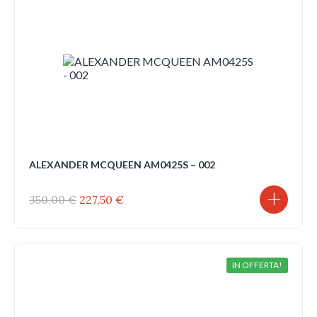
ALEXANDER MCQUEEN AM0425S – 002
Il
Il
350,00
€
227,50
€
prezzo
prezzo
originale
attuale
era:
è:
350,00 €.
227,50 €.
IN OFFERTA!