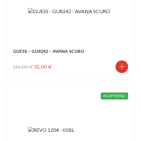
GUESS – GU8242 – AVANA SCURO
Il
Il
110,00
€
55,00
€
prezzo
prezzo
originale
attuale
era:
è:
110,00 €.
55,00 €.
IN OFFERTA!