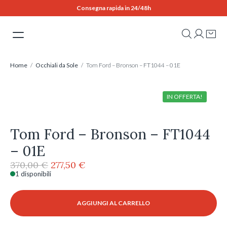
Skip
Consegna rapida in 24/48h
to
content
Home
/
Occhiali da Sole
/ Tom Ford – Bronson – FT1044 – 01E
IN OFFERTA!
Tom Ford – Bronson – FT1044
– 01E
Il
Il
370,00
€
277,50
€
prezzo
prezzo
1 disponibili
Tom
originale
attuale
Ford
era:
è:
-
AGGIUNGI AL CARRELLO
370,00 €.
277,50 €.
Bronson
-