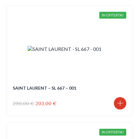
IN OFFERTA!
SAINT LAURENT – SL 667 – 001
Il
Il
290,00
€
203,00
€
prezzo
prezzo
originale
attuale
era:
è:
290,00 €.
203,00 €.
IN OFFERTA!