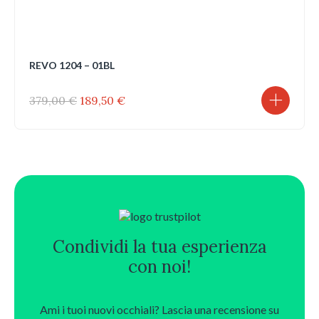
REVO 1204 – 01BL
Il
Il
379,00
€
189,50
€
prezzo
prezzo
originale
attuale
era:
è:
379,00 €.
189,50 €.
Condividi la tua esperienza
con noi!
Ami i tuoi nuovi occhiali? Lascia una recensione su