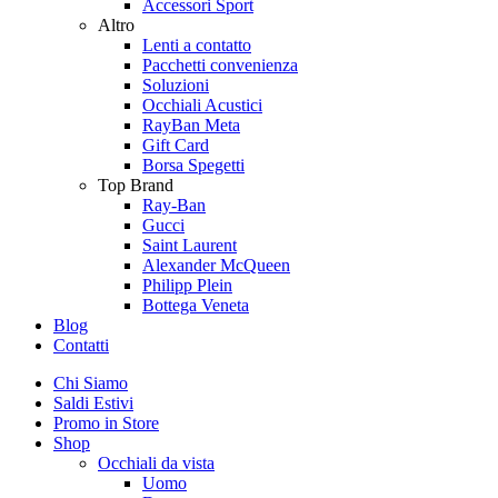
Accessori Sport
Altro
Lenti a contatto
Pacchetti convenienza
Soluzioni
Occhiali Acustici
RayBan Meta
Gift Card
Borsa Spegetti
Top Brand
Ray-Ban
Gucci
Saint Laurent
Alexander McQueen
Philipp Plein
Bottega Veneta
Blog
Contatti
Chi Siamo
Saldi Estivi
Promo in Store
Shop
Occhiali da vista
Uomo