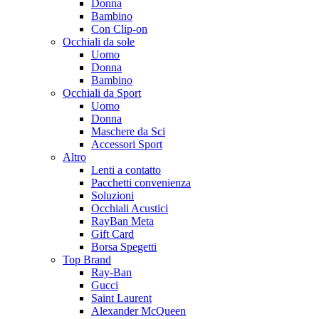
Donna
Bambino
Con Clip-on
Occhiali da sole
Uomo
Donna
Bambino
Occhiali da Sport
Uomo
Donna
Maschere da Sci
Accessori Sport
Altro
Lenti a contatto
Pacchetti convenienza
Soluzioni
Occhiali Acustici
RayBan Meta
Gift Card
Borsa Spegetti
Top Brand
Ray-Ban
Gucci
Saint Laurent
Alexander McQueen