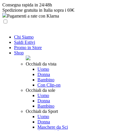
Skip
Consegna rapida in 24/48h
to
Spedizione gratuita in Italia sopra i 69€
content
Pagamenti a rate con Klarna
Chi Siamo
Saldi Estivi
Promo in Store
Shop
Occhiali da vista
Uomo
Donna
Bambino
Con Clip-on
Occhiali da sole
Uomo
Donna
Bambino
Occhiali da Sport
Uomo
Donna
Maschere da Sci