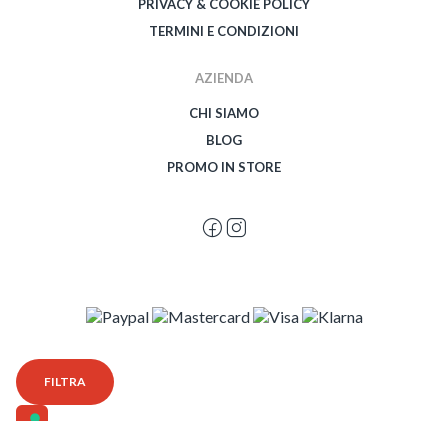
PRIVACY & COOKIE POLICY
TERMINI E CONDIZIONI
AZIENDA
CHI SIAMO
BLOG
PROMO IN STORE
© 2026 Spegetti Visione Superba - Frasimo SRL - P.Iva 02435950999 - Tutti i
FILTRA
diritti riservati - Powered by