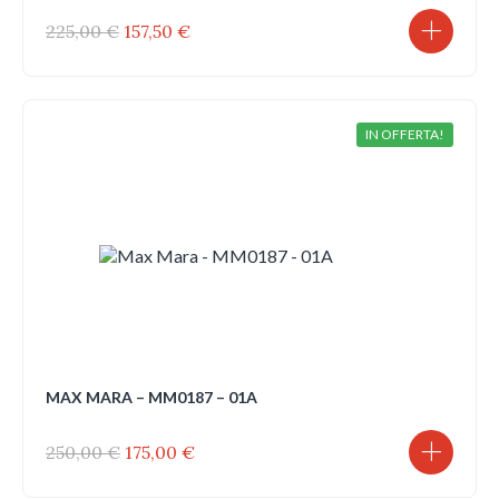
Il
Il
225,00
€
157,50
€
prezzo
prezzo
originale
attuale
era:
è:
225,00 €.
157,50 €.
IN OFFERTA!
MAX MARA – MM0187 – 01A
Il
Il
250,00
€
175,00
€
prezzo
prezzo
originale
attuale