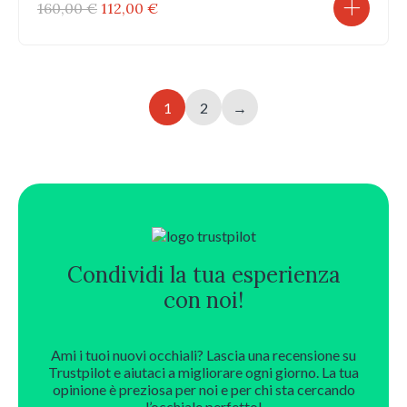
Il
Il
160,00
€
112,00
€
prezzo
prezzo
originale
attuale
era:
è:
160,00 €.
112,00 €.
1
2
→
Condividi la tua esperienza
con noi!
Ami i tuoi nuovi occhiali? Lascia una recensione su
Trustpilot e aiutaci a migliorare ogni giorno. La tua
opinione è preziosa per noi e per chi sta cercando
l’occhiale perfetto!