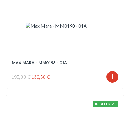
MAX MARA – MM0198 – 01A
Il
Il
195,00
€
136,50
€
prezzo
prezzo
originale
attuale
era:
è:
195,00 €.
136,50 €.
IN OFFERTA!