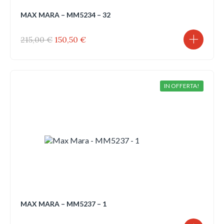
MAX MARA – MM5234 – 32
Il
Il
215,00
€
150,50
€
prezzo
prezzo
originale
attuale
era:
è:
215,00 €.
150,50 €.
IN OFFERTA!
MAX MARA – MM5237 – 1