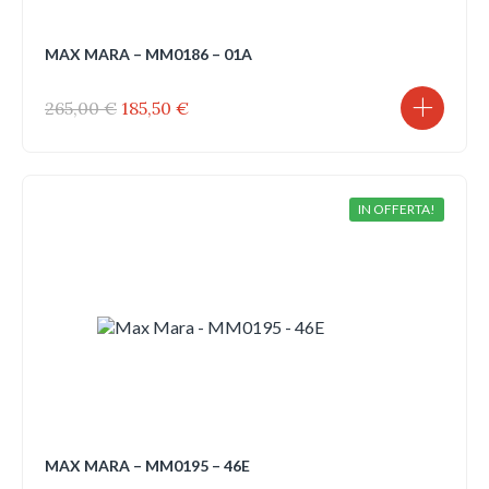
MAX MARA – MM0186 – 01A
Il
Il
265,00
€
185,50
€
prezzo
prezzo
originale
attuale
era:
è:
265,00 €.
185,50 €.
IN OFFERTA!
MAX MARA – MM0195 – 46E