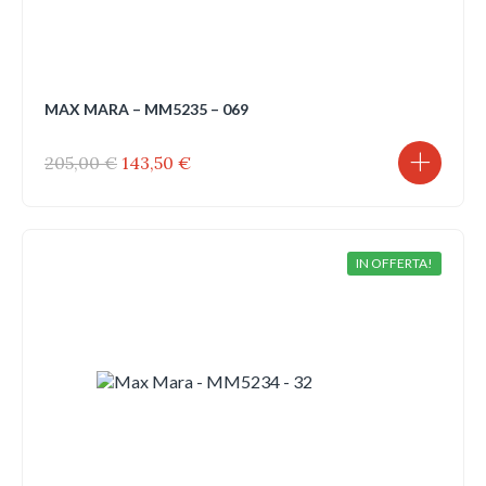
MAX MARA – MM5235 – 069
Il
Il
205,00
€
143,50
€
prezzo
prezzo
originale
attuale
era:
è:
205,00 €.
143,50 €.
IN OFFERTA!