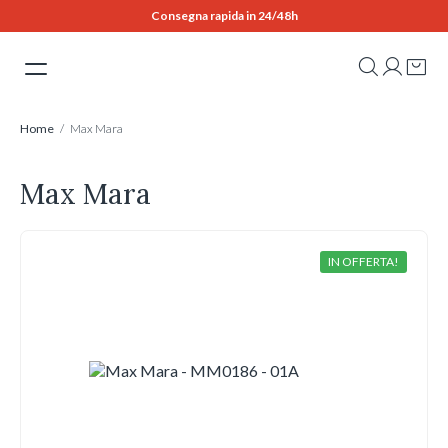
Skip
Consegna rapida in 24/48h
to
content
Home
/ Max Mara
Max Mara
IN OFFERTA!