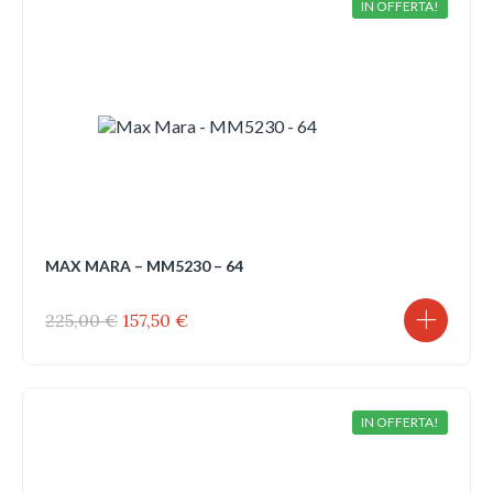
IN OFFERTA!
MAX MARA – MM5230 – 64
Il
Il
225,00
€
157,50
€
prezzo
prezzo
originale
attuale
era:
è:
225,00 €.
157,50 €.
IN OFFERTA!