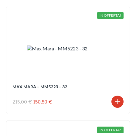
era:
è:
250,00 €.
175,00 €.
IN OFFERTA!
MAX MARA – MM5223 – 32
Il
Il
215,00
€
150,50
€
prezzo
prezzo
originale
attuale
era:
è:
215,00 €.
150,50 €.
IN OFFERTA!