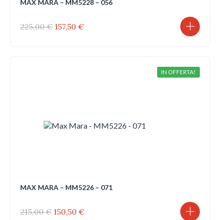
MAX MARA – MM5228 – 056
Il
Il
225,00
€
157,50
€
prezzo
prezzo
originale
attuale
era:
è:
225,00 €.
157,50 €.
IN OFFERTA!
MAX MARA – MM5226 – 071
Il
Il
215,00
€
150,50
€