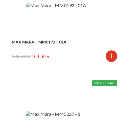
MAX MARA – MM0192 – 01A
Il
Il
235,00
€
164,50
€
prezzo
prezzo
originale
attuale
era:
è:
235,00 €.
164,50 €.
IN OFFERTA!