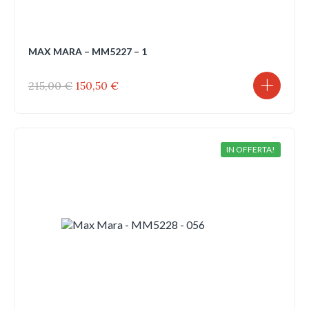
MAX MARA – MM5227 – 1
Il
Il
215,00
€
150,50
€
prezzo
prezzo
originale
attuale
era:
è:
215,00 €.
150,50 €.
IN OFFERTA!