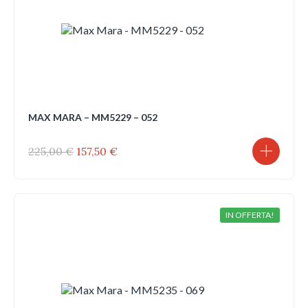
MAX MARA – MM5229 – 052
Il
Il
225,00
€
157,50
€
prezzo
prezzo
originale
attuale
era:
è:
225,00 €.
157,50 €.
IN OFFERTA!