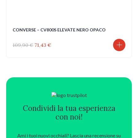
CONVERSE – CV800S ELEVATE NERO OPACO
Il
Il
109,90
€
71,43
€
prezzo
prezzo
originale
attuale
era:
è:
109,90 €.
71,43 €.
Condividi la tua esperienza
con noi!
Ami i tuoi nuovi occhiali? Lascia una recensione su