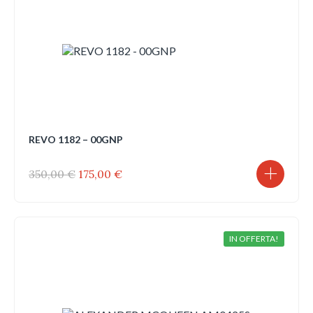
REVO 1182 – 00GNP
Il
Il
350,00
€
175,00
€
prezzo
prezzo
originale
attuale
era:
è:
350,00 €.
175,00 €.
IN OFFERTA!