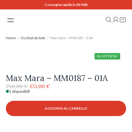
Skip
Consegna rapida in 24/48h
to
content
Home
/
Occhiali da Sole
/ Max Mara – MM0187 – 01A
IN OFFERTA!
Max Mara – MM0187 – 01A
Il
Il
250,00
€
175,00
€
prezzo
prezzo
1 disponibili
Max
originale
attuale
Mara
era:
è:
-
AGGIUNGI AL CARRELLO
250,00 €.
175,00 €.
MM0187
-
01A
quantità