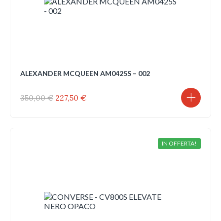
ALEXANDER MCQUEEN AM0425S – 002
Il
Il
350,00
€
227,50
€
prezzo
prezzo
originale
attuale
era:
è:
350,00 €.
227,50 €.
IN OFFERTA!