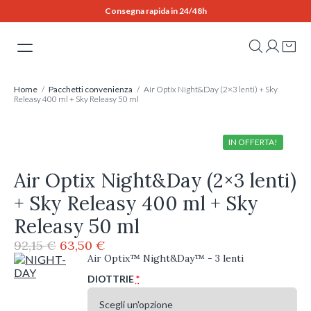
Skip
Consegna rapida in 24/48h
to
content
Home
/
Pacchetti convenienza
/ Air Optix Night&Day (2×3 lenti) + Sky
Releasy 400 ml + Sky Releasy 50 ml
IN OFFERTA!
Air Optix Night&Day (2×3 lenti)
+ Sky Releasy 400 ml + Sky
Releasy 50 ml
Il
Il
92,15
€
63,50
€
prezzo
prezzo
Air Optix™ Night&Day™ - 3 lenti
originale
attuale
DIOTTRIE
*
era:
è:
92,15 €.
63,50 €.