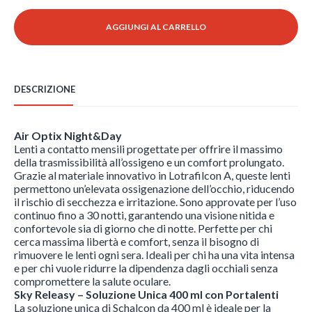
(2x3
lenti)
AGGIUNGI AL CARRELLO
+
Sky
Releasy
400
ml
DESCRIZIONE
+
Sky
Releasy
50
Air Optix Night&Day
ml
Lenti a contatto mensili progettate per offrire il massimo
quantità
della trasmissibilità all’ossigeno e un comfort prolungato.
Grazie al materiale innovativo in Lotrafilcon A, queste lenti
permettono un’elevata ossigenazione dell’occhio, riducendo
il rischio di secchezza e irritazione. Sono approvate per l’uso
continuo fino a 30 notti, garantendo una visione nitida e
confortevole sia di giorno che di notte. Perfette per chi
cerca massima libertà e comfort, senza il bisogno di
rimuovere le lenti ogni sera. Ideali per chi ha una vita intensa
e per chi vuole ridurre la dipendenza dagli occhiali senza
compromettere la salute oculare.
Sky Releasy – Soluzione Unica 400 ml con Portalenti
La soluzione unica di Schalcon da 400 ml è ideale per la