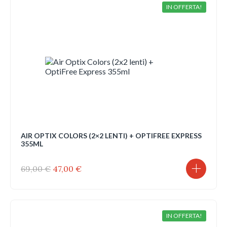
IN OFFERTA!
AIR OPTIX COLORS (2×2 LENTI) + OPTIFREE EXPRESS
355ML
Il
Il
69,00
€
47,00
€
prezzo
prezzo
originale
attuale
era:
è:
69,00 €.
47,00 €.
IN OFFERTA!