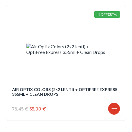
era:
è:
70,65 €.
46,00 €.
IN OFFERTA!
AIR OPTIX COLORS (2×2 LENTI) + OPTIFREE EXPRESS
355ML + CLEAN DROPS
Il
Il
78,45
€
55,00
€
prezzo
prezzo
originale
attuale
era:
è:
78,45 €.
55,00 €.