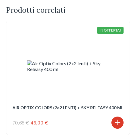
Prodotti correlati
IN OFFERTA!
AIR OPTIX COLORS (2×2 LENTI) + SKY RELEASY 400 ML
Il
Il
70,65
€
46,00
€
prezzo
prezzo
originale
attuale