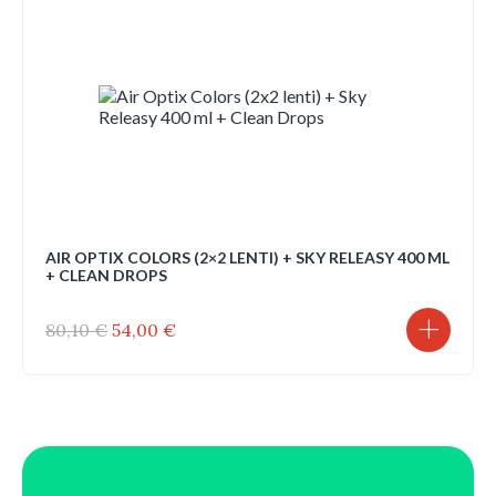
AIR OPTIX COLORS (2×2 LENTI) + SKY RELEASY 400 ML
+ CLEAN DROPS
Il
Il
80,10
€
54,00
€
prezzo
prezzo
originale
attuale
era:
è:
80,10 €.
54,00 €.