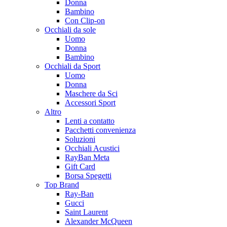
Donna
Bambino
Con Clip-on
Occhiali da sole
Uomo
Donna
Bambino
Occhiali da Sport
Uomo
Donna
Maschere da Sci
Accessori Sport
Altro
Lenti a contatto
Pacchetti convenienza
Soluzioni
Occhiali Acustici
RayBan Meta
Gift Card
Borsa Spegetti
Top Brand
Ray-Ban
Gucci
Saint Laurent
Alexander McQueen