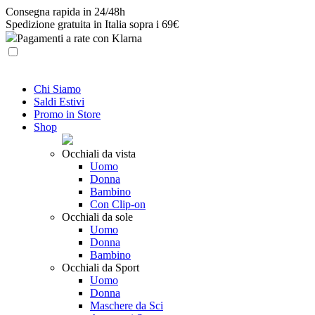
Skip
Consegna rapida in 24/48h
to
Spedizione gratuita in Italia sopra i 69€
content
Pagamenti a rate con Klarna
Chi Siamo
Saldi Estivi
Promo in Store
Shop
Occhiali da vista
Uomo
Donna
Bambino
Con Clip-on
Occhiali da sole
Uomo
Donna
Bambino
Occhiali da Sport
Uomo
Donna
Maschere da Sci