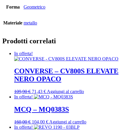
Forma
Geometrico
Materiale
metallo
Prodotti correlati
In offerta!
CONVERSE – CV800S ELEVATE
NERO OPACO
Il
Il
109,90
€
71,43
€
Aggiungi al carrello
prezzo
prezzo
In offerta!
originale
attuale
era:
è:
MCQ – MQ0383S
109,90 €.
71,43 €.
Il
Il
160,00
€
104,00
€
Aggiungi al carrello
prezzo
prezzo
In offerta!