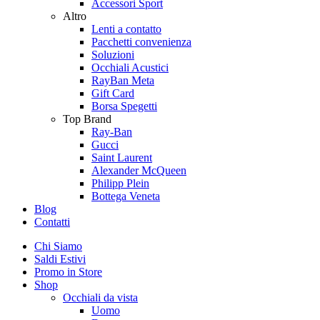
Accessori Sport
Altro
Lenti a contatto
Pacchetti convenienza
Soluzioni
Occhiali Acustici
RayBan Meta
Gift Card
Borsa Spegetti
Top Brand
Ray-Ban
Gucci
Saint Laurent
Alexander McQueen
Philipp Plein
Bottega Veneta
Blog
Contatti
Chi Siamo
Saldi Estivi
Promo in Store
Shop
Occhiali da vista
Uomo