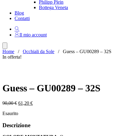
Philipp Plein
Bottega Veneta
Blog
Contatti
Il mio account
Home
/
Occhiali da Sole
/ Guess – GU00289 – 32S
In offerta!
Guess – GU00289 – 32S
Il
Il
90,00
€
61,20
€
prezzo
prezzo
Esaurito
originale
attuale
era:
è:
Descrizione
90,00 €.
61,20 €.