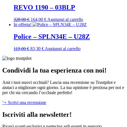
originale
attuale
era:
è:
REVO 1190 – 03BLP
160,00 €.
104,00 €.
Il
Il
328,00
€
164,00
€
Aggiungi al carrello
prezzo
prezzo
In offerta!
originale
attuale
era:
è:
Police – SPLN34E – U28Z
328,00 €.
164,00 €.
Il
Il
119,00
€
83,30
€
Aggiungi al carrello
prezzo
prezzo
originale
attuale
era:
è:
119,00 €.
83,30 €.
Condividi la tua esperienza con noi!
Ami i tuoi nuovi occhiali? Lascia una recensione su Trustpilot e
aiutaci a migliorare ogni giorno. La tua opinione è preziosa per noi e
per chi sta cercando l’occhiale perfetto!
Scrivi una recensione
Iscriviti alla newsletter!
Ricevi sconti esclusivi e partecipa agli eventi in negozio.