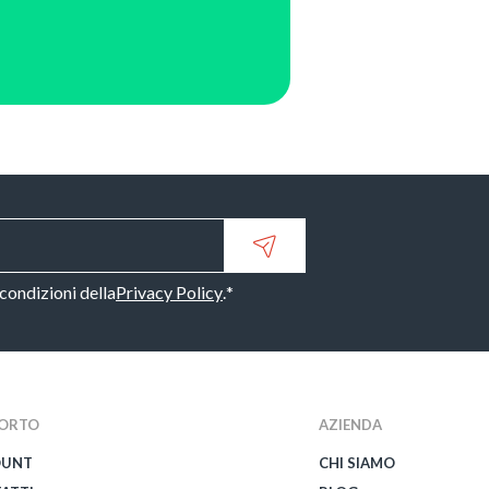
 condizioni della
Privacy Policy
.
*
ORTO
AZIENDA
OUNT
CHI SIAMO