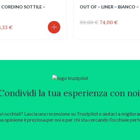
 CORDINO SOTTILE –
OUT OF – LINER – BIANCO – 
Il
Il
99,00
€
74,00
€
l
Il
8,33
€
prezzo
prezzo
prezzo
prezzo
originale
attuale
riginale
attuale
era:
è:
ra:
è:
99,00 €.
74,00 €.
1,90 €.
8,33 €.
Condividi la tua esperienza con noi
vi occhiali? Lascia una recensione su Trustpilot e aiutaci a migliora
ua opinione è preziosa per noi e per chi sta cercando l’occhiale perf