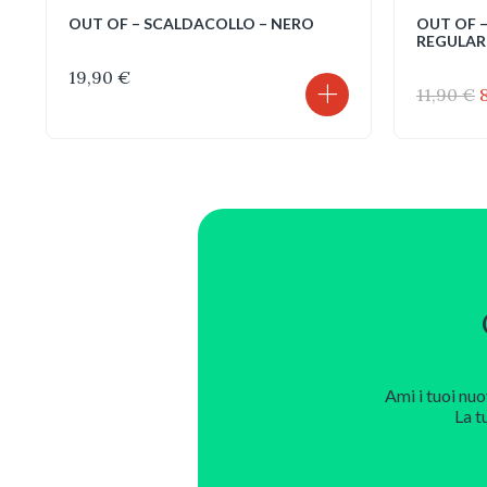
OUT OF – SCALDACOLLO – NERO
OUT OF –
REGULAR
19,90
€
I
11,90
€
o
e
1
Ami i tuoi nuo
La t