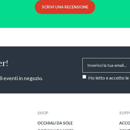
SCRIVI UNA RECENSIONE
Email
*
er!
Consenso
*
li eventi in negozio.
Ho letto e accetto le
CAPTCHA
SHOP
SUPP
OCCHIALI DA SOLE
ACC