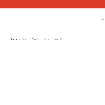
Skip
to
content
C
Home
/
Nero
/ Out Of – Liner – Nero – XS