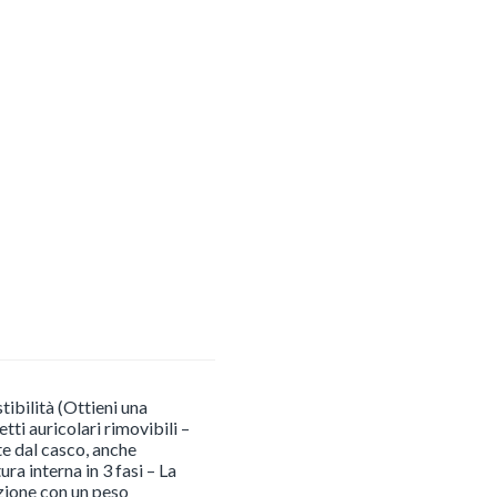
quantità
tibilità (Ottieni una
tti auricolari rimovibili –
te dal casco, anche
ra interna in 3 fasi – La
zione con un peso