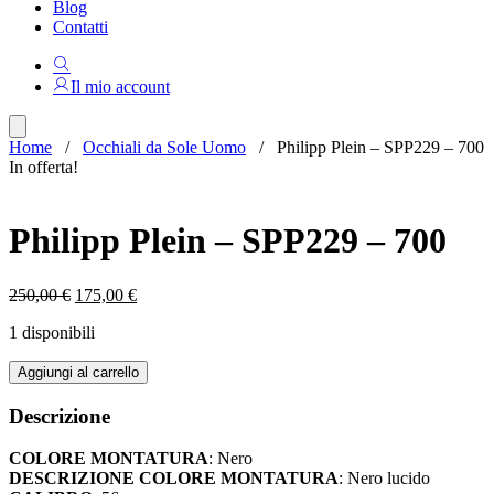
Blog
Contatti
Il mio account
Home
/
Occhiali da Sole Uomo
/ Philipp Plein – SPP229 – 700
In offerta!
Philipp Plein – SPP229 – 700
Il
Il
250,00
€
175,00
€
prezzo
prezzo
1 disponibili
originale
attuale
era:
è:
Philipp
Aggiungi al carrello
250,00 €.
175,00 €.
Plein
-
Descrizione
SPP229
-
COLORE MONTATURA
: Nero
700
DESCRIZIONE COLORE MONTATURA
: Nero lucido
quantità