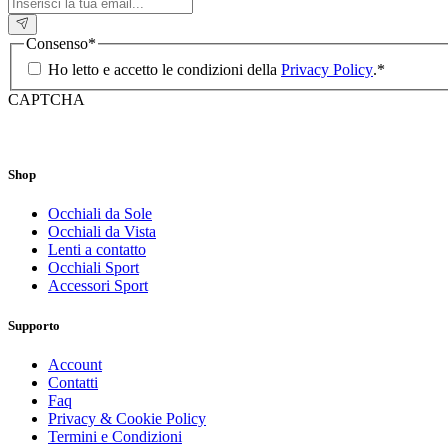
Consenso
*
Ho letto e accetto le condizioni della
Privacy Policy
.
*
CAPTCHA
Shop
Occhiali da Sole
Occhiali da Vista
Lenti a contatto
Occhiali Sport
Accessori Sport
Supporto
Account
Contatti
Faq
Privacy & Cookie Policy
Termini e Condizioni