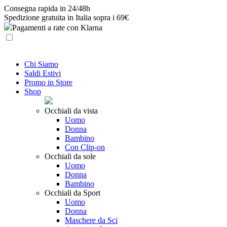
Skip
Consegna rapida in 24/48h
to
Spedizione gratuita in Italia sopra i 69€
content
Pagamenti a rate con Klarna
Chi Siamo
Saldi Estivi
Promo in Store
Shop
Occhiali da vista
Uomo
Donna
Bambino
Con Clip-on
Occhiali da sole
Uomo
Donna
Bambino
Occhiali da Sport
Uomo
Donna
Maschere da Sci