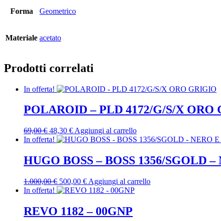
Forma
Geometrico
Materiale
acetato
Prodotti correlati
In offerta!
POLAROID – PLD 4172/G/S/X ORO
Il
Il
69,00
€
48,30
€
Aggiungi al carrello
prezzo
prezzo
In offerta!
originale
attuale
era:
è:
HUGO BOSS – BOSS 1356/SGOLD –
69,00 €.
48,30 €.
Il
Il
1.000,00
€
500,00
€
Aggiungi al carrello
prezzo
prezzo
In offerta!
originale
attuale
era:
è:
REVO 1182 – 00GNP
1.000,00 €.
500,00 €.