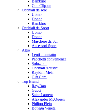
Bambino
Con Clip-on
Occhiali da sole
Uomo
Donna
Bambino
Occhiali da Sport
Uomo
Donna
Maschere da Sci
Accessori Sport
Altro
Lenti a contatto
Pacchetti convenienza
Soluzioni
Occhiali Acustici
RayBan Meta
Gift Card
Top Brand
Ray-Ban
Gucci
Saint Laurent
Alexander McQueen
Philipp Plein
Bottega Veneta