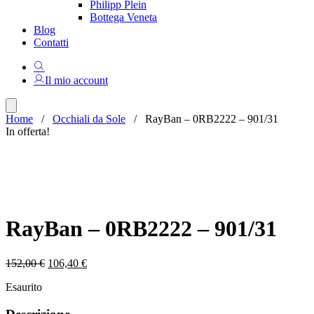
Philipp Plein
Bottega Veneta
Blog
Contatti
Il mio account
Home
/
Occhiali da Sole
/ RayBan – 0RB2222 – 901/31
In offerta!
RayBan – 0RB2222 – 901/31
Il
Il
152,00
€
106,40
€
prezzo
prezzo
Esaurito
originale
attuale
era:
è:
152,00 €.
106,40 €.