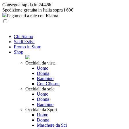
Skip
Consegna rapida in 24/48h
to
Spedizione gratuita in Italia sopra i 69€
content
Pagamenti a rate con Klarna
Chi Siamo
Saldi Estivi
Promo in Store
Shop
Occhiali da vista
Uomo
Donna
Bambino
Con Clip-on
Occhiali da sole
Uomo
Donna
Bambino
Occhiali da Sport
Uomo
Donna
Maschere da Sci