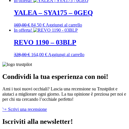
prezzo
prezzo
In offerta!
originale
attuale
era:
è:
YALEA – SYA175 – 0GEQ
350,00 €.
227,50 €.
Il
Il
169,00
€
84,50
€
Aggiungi al carrello
prezzo
prezzo
In offerta!
originale
attuale
era:
è:
REVO 1190 – 03BLP
169,00 €.
84,50 €.
Il
Il
328,00
€
164,00
€
Aggiungi al carrello
prezzo
prezzo
originale
attuale
era:
è:
328,00 €.
164,00 €.
Condividi la tua esperienza con noi!
Ami i tuoi nuovi occhiali? Lascia una recensione su Trustpilot e
aiutaci a migliorare ogni giorno. La tua opinione è preziosa per noi e
per chi sta cercando l’occhiale perfetto!
Scrivi una recensione
Iscriviti alla newsletter!