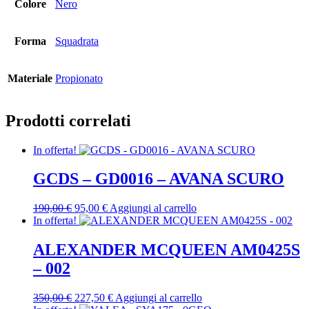
Colore
Nero
Forma
Squadrata
Materiale
Propionato
Prodotti correlati
In offerta!
GCDS – GD0016 – AVANA SCURO
Il
Il
190,00
€
95,00
€
Aggiungi al carrello
prezzo
prezzo
In offerta!
originale
attuale
era:
è:
ALEXANDER MCQUEEN AM0425S
190,00 €.
95,00 €.
– 002
Il
Il
350,00
€
227,50
€
Aggiungi al carrello