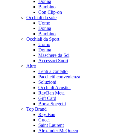
Donna
Bambino
Con Clip-on
Occhiali da sole
Uomo
Donna
Bambino
Occhiali da Sport
Uomo
Donna
Maschere da Sci
Accessori Sport
Altro
Lenti a contatto
Pacchetti convenienza
Soluzioni
Occhiali Acustici
RayBan Meta
Gift Card
Borsa Spegetti
Top Brand
Ray-Ban
Gucci
Saint Laurent
Alexander McQueen