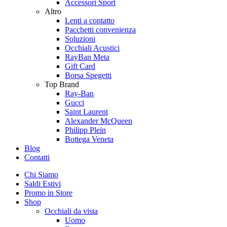
Accessori Sport
Altro
Lenti a contatto
Pacchetti convenienza
Soluzioni
Occhiali Acustici
RayBan Meta
Gift Card
Borsa Spegetti
Top Brand
Ray-Ban
Gucci
Saint Laurent
Alexander McQueen
Philipp Plein
Bottega Veneta
Blog
Contatti
Chi Siamo
Saldi Estivi
Promo in Store
Shop
Occhiali da vista
Uomo