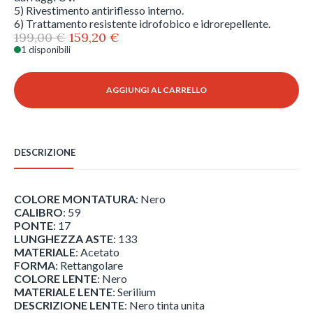
5) Rivestimento antiriflesso interno.
6) Trattamento resistente idrofobico e idrorepellente.
Il
Il
199,00
€
159,20
€
prezzo
prezzo
1 disponibili
Revo
originale
attuale
-
era:
è:
Crawler
AGGIUNGI AL CARRELLO
199,00 €.
159,20 €.
-
RE
1027
-
DESCRIZIONE
1
quantità
COLORE MONTATURA
: Nero
CALIBRO
: 59
PONTE
: 17
LUNGHEZZA ASTE
: 133
MATERIALE
: Acetato
FORMA
: Rettangolare
COLORE LENTE
: Nero
MATERIALE LENTE
: Serilium
DESCRIZIONE LENTE
: Nero tinta unita