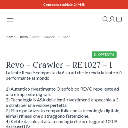
Skip
Consegna rapida in 24/48h
to
content
Home
/
Revo
/ Revo – Crawler – RE 1027 – 1
IN OFFERTA!
Revo – Crawler – RE 1027 – 1
La lente Revo è composta da 6 strati che le renda la lente più
performante al mondo:
1) Autentico rivestimento Oleofobico REVO repellente ad
olio e impronte digitali.
2) Tecnologia NASA delle lenti-rivestimenti a specchio a 3 –
6 strati per una visione perfetta.
3) Filtro polarizzato compatibile con la tecnologia digitale,
elima i riflessi che distraggono l’attenzione.
4) Kebte da sole ad alta tecnologia che protegge al 100 %
dai raggi UV.