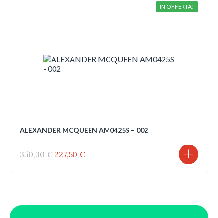
IN OFFERTA!
ALEXANDER MCQUEEN AM0425S – 002
Il
Il
350,00
€
227,50
€
prezzo
prezzo
originale
attuale
era:
è:
350,00 €.
227,50 €.