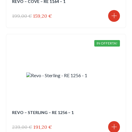
REVO – COVE – RE 1164 – 1
Il
Il
199,00
€
159,20
€
prezzo
prezzo
originale
attuale
era:
è:
199,00 €.
159,20 €.
IN OFFERTA!
REVO – STERLING – RE 1256 – 1
Il
Il
239,00
€
191,20
€