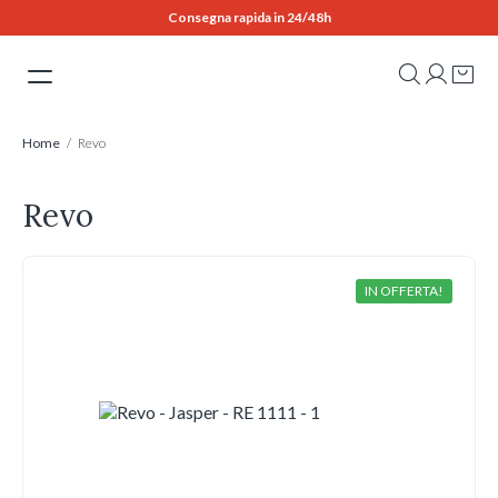
Skip
Consegna rapida in 24/48h
to
content
Home
/ Revo
Revo
IN OFFERTA!