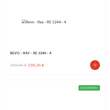
REVO – RAY – RE 1244 – 4
Il
Il
299,00
€
239,20
€
prezzo
prezzo
originale
attuale
era:
è:
299,00 €.
239,20 €.
IN OFFERTA!