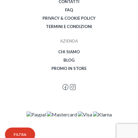
CONTATTI
FAQ
PRIVACY & COOKIE POLICY
TERMINI E CONDIZIONI
AZIENDA
CHI SIAMO
BLOG
PROMO IN STORE
© 2026 Spegetti Visione Superba - Frasimo SRL - P.Iva 02435950999 - Tutti i
FILTRA