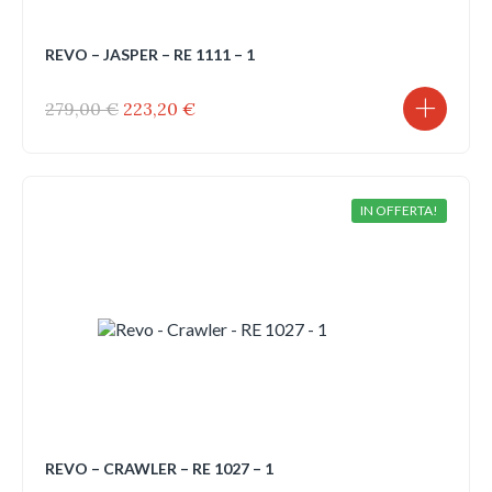
REVO – JASPER – RE 1111 – 1
Il
Il
279,00
€
223,20
€
prezzo
prezzo
originale
attuale
era:
è:
279,00 €.
223,20 €.
IN OFFERTA!
REVO – CRAWLER – RE 1027 – 1