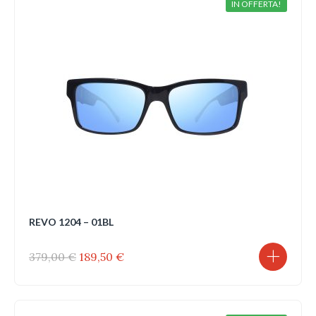
IN OFFERTA!
REVO 1204 – 01BL
Il
Il
379,00
€
189,50
€
prezzo
prezzo
originale
attuale
era:
è:
379,00 €.
189,50 €.