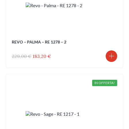
REVO – PALMA – RE 1278 – 2
Il
Il
229,00
€
183,20
€
prezzo
prezzo
originale
attuale
era:
è:
229,00 €.
183,20 €.
IN OFFERTA!