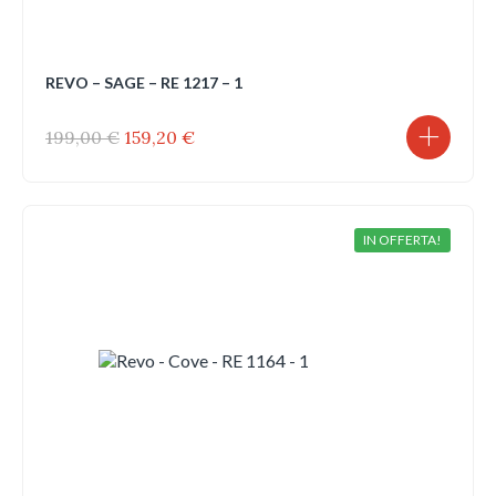
REVO – SAGE – RE 1217 – 1
Il
Il
199,00
€
159,20
€
prezzo
prezzo
originale
attuale
era:
è:
199,00 €.
159,20 €.
IN OFFERTA!