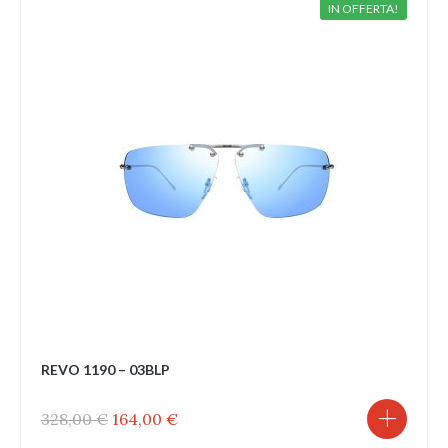
IN OFFERTA!
REVO 1190 – 03BLP
Il
Il
328,00
€
164,00
€
prezzo
prezzo