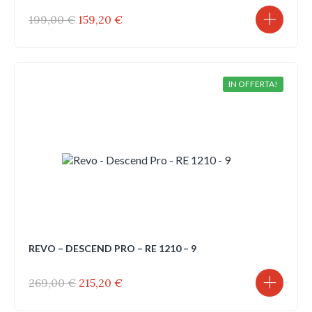
Il
Il
199,00
€
159,20
€
prezzo
prezzo
originale
attuale
era:
è:
199,00 €.
159,20 €.
IN OFFERTA!
REVO – DESCEND PRO – RE 1210 – 9
Il
Il
269,00
€
215,20
€
prezzo
prezzo
originale
attuale