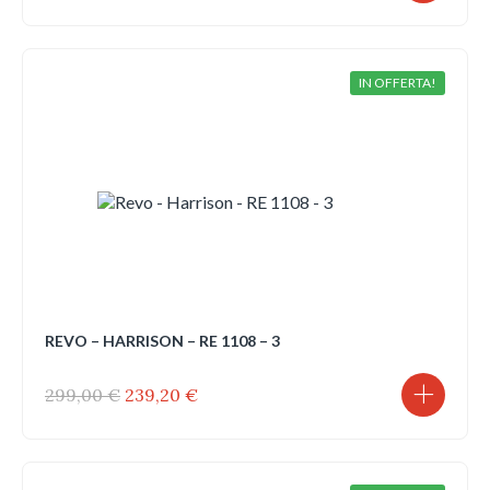
prezzo
prezzo
originale
attuale
era:
è:
239,00 €.
191,20 €.
IN OFFERTA!
REVO – HARRISON – RE 1108 – 3
Il
Il
299,00
€
239,20
€
prezzo
prezzo
originale
attuale
era:
è:
299,00 €.
239,20 €.