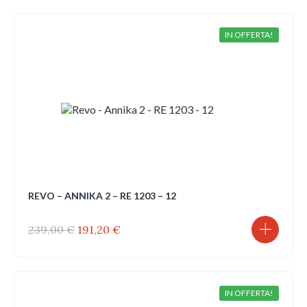
era:
è:
269,00 €.
215,20 €.
IN OFFERTA!
REVO – ANNIKA 2 – RE 1203 – 12
Il
Il
239,00
€
191,20
€
prezzo
prezzo
originale
attuale
era:
è:
239,00 €.
191,20 €.
IN OFFERTA!