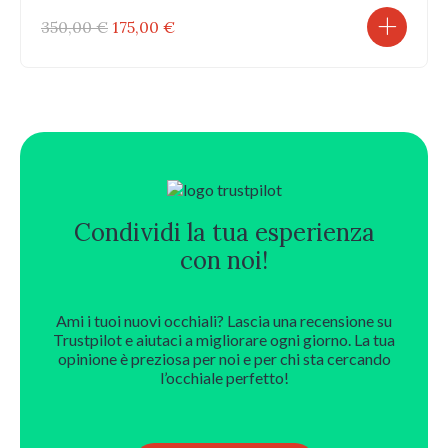
Il
Il
350,00
€
175,00
€
prezzo
prezzo
originale
attuale
era:
è:
350,00 €.
175,00 €.
Condividi la tua esperienza
con noi!
Ami i tuoi nuovi occhiali? Lascia una recensione su
Trustpilot e aiutaci a migliorare ogni giorno. La tua
opinione è preziosa per noi e per chi sta cercando
l’occhiale perfetto!