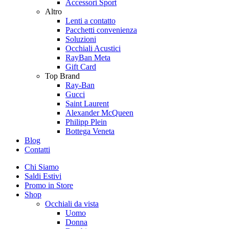
Accessori Sport
Altro
Lenti a contatto
Pacchetti convenienza
Soluzioni
Occhiali Acustici
RayBan Meta
Gift Card
Top Brand
Ray-Ban
Gucci
Saint Laurent
Alexander McQueen
Philipp Plein
Bottega Veneta
Blog
Contatti
Chi Siamo
Saldi Estivi
Promo in Store
Shop
Occhiali da vista
Uomo
Donna