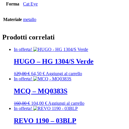
Forma
Cat Eye
Materiale
metallo
Prodotti correlati
In offerta!
HUGO – HG 1304/S Verde
Il
Il
129,00
€
64,50
€
Aggiungi al carrello
prezzo
prezzo
In offerta!
originale
attuale
era:
è:
MCQ – MQ0383S
129,00 €.
64,50 €.
Il
Il
160,00
€
104,00
€
Aggiungi al carrello
prezzo
prezzo
In offerta!
originale
attuale
era:
è:
REVO 1190 – 03BLP
160,00 €.
104,00 €.