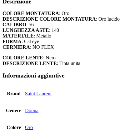
Descrizione
830
-
COLORE MONTATURA
: Oro
2
DESCRIZIONE COLORE MONTATURA
: Oro lucido
quantità
CALIBRO
: 56
LUNGHEZZA ASTE
: 140
MATERIALE
: Metallo
FORMA
: Cat eye
CERNIERA
: NO FLEX
COLORE LENTE
: Nero
DESCRIZIONE LENTE
: Tinta unita
Informazioni aggiuntive
Brand
Saint Laurent
Genere
Donna
Colore
Oro