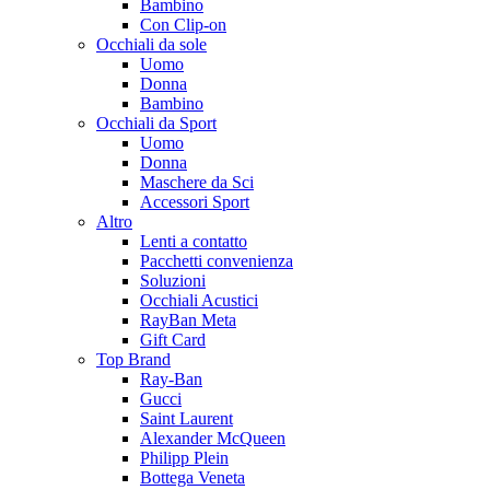
Bambino
Con Clip-on
Occhiali da sole
Uomo
Donna
Bambino
Occhiali da Sport
Uomo
Donna
Maschere da Sci
Accessori Sport
Altro
Lenti a contatto
Pacchetti convenienza
Soluzioni
Occhiali Acustici
RayBan Meta
Gift Card
Top Brand
Ray-Ban
Gucci
Saint Laurent
Alexander McQueen
Philipp Plein
Bottega Veneta