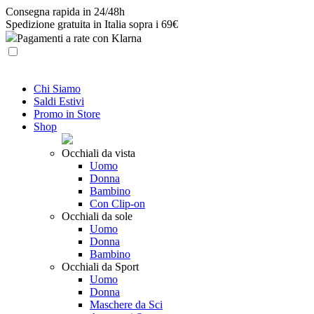
Skip
Consegna rapida in 24/48h
to
Spedizione gratuita in Italia sopra i 69€
content
Pagamenti a rate con Klarna
Chi Siamo
Saldi Estivi
Promo in Store
Shop
Occhiali da vista
Uomo
Donna
Bambino
Con Clip-on
Occhiali da sole
Uomo
Donna
Bambino
Occhiali da Sport
Uomo
Donna
Maschere da Sci