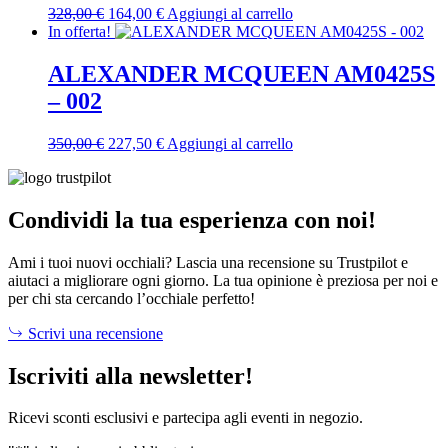
Il
Il
328,00
€
164,00
€
Aggiungi al carrello
prezzo
prezzo
In offerta!
originale
attuale
era:
è:
ALEXANDER MCQUEEN AM0425S
328,00 €.
164,00 €.
– 002
Il
Il
350,00
€
227,50
€
Aggiungi al carrello
prezzo
prezzo
originale
attuale
era:
è:
350,00 €.
227,50 €.
Condividi la tua esperienza con noi!
Ami i tuoi nuovi occhiali? Lascia una recensione su Trustpilot e
aiutaci a migliorare ogni giorno. La tua opinione è preziosa per noi e
per chi sta cercando l’occhiale perfetto!
Scrivi una recensione
Iscriviti alla newsletter!
Ricevi sconti esclusivi e partecipa agli eventi in negozio.