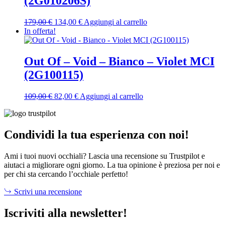
(2G010206S)
Il
Il
179,00
€
134,00
€
Aggiungi al carrello
prezzo
prezzo
In offerta!
originale
attuale
era:
è:
179,00 €.
134,00 €.
Out Of – Void – Bianco – Violet MCI
(2G100115)
Il
Il
109,00
€
82,00
€
Aggiungi al carrello
prezzo
prezzo
originale
attuale
era:
è:
109,00 €.
82,00 €.
Condividi la tua esperienza con noi!
Ami i tuoi nuovi occhiali? Lascia una recensione su Trustpilot e
aiutaci a migliorare ogni giorno. La tua opinione è preziosa per noi e
per chi sta cercando l’occhiale perfetto!
Scrivi una recensione
Iscriviti alla newsletter!