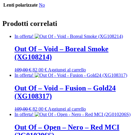
Lenti polarizzate
No
Prodotti correlati
In offerta!
Out Of – Void – Boreal Smoke
(XG108214)
Il
Il
109,00
€
82,00
€
Aggiungi al carrello
prezzo
prezzo
In offerta!
originale
attuale
era:
è:
Out Of – Void – Fusion – Gold24
109,00 €.
82,00 €.
(XG108317)
Il
Il
109,00
€
82,00
€
Aggiungi al carrello
prezzo
prezzo
In offerta!
originale
attuale
era:
è:
Out Of – Open – Nero – Red MCI
109,00 €.
82,00 €.