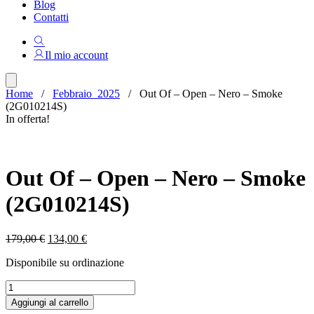
Blog
Contatti
Il mio account
Home
/
Febbraio_2025
/ Out Of – Open – Nero – Smoke
(2G010214S)
In offerta!
Out Of – Open – Nero – Smoke
(2G010214S)
Il
Il
179,00
€
134,00
€
prezzo
prezzo
Disponibile su ordinazione
originale
attuale
era:
è:
Out
179,00 €.
134,00 €.
Of
Aggiungi al carrello
-