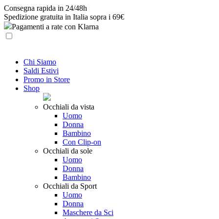
Skip
Consegna rapida in 24/48h
to
Spedizione gratuita in Italia sopra i 69€
content
Pagamenti a rate con Klarna
Chi Siamo
Saldi Estivi
Promo in Store
Shop
Occhiali da vista
Uomo
Donna
Bambino
Con Clip-on
Occhiali da sole
Uomo
Donna
Bambino
Occhiali da Sport
Uomo
Donna
Maschere da Sci