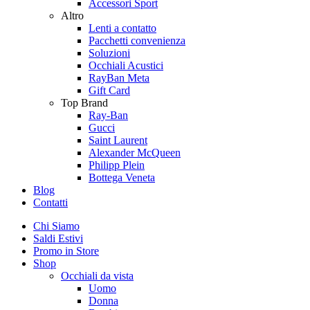
Accessori Sport
Altro
Lenti a contatto
Pacchetti convenienza
Soluzioni
Occhiali Acustici
RayBan Meta
Gift Card
Top Brand
Ray-Ban
Gucci
Saint Laurent
Alexander McQueen
Philipp Plein
Bottega Veneta
Blog
Contatti
Chi Siamo
Saldi Estivi
Promo in Store
Shop
Occhiali da vista
Uomo
Donna