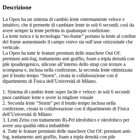
Open
Descrizione
-
Nero
La Open ha un sistema di cambio lente estremamente veloce e
-
intuitivo, che ti permette di cambiare lente in soli 6 secondi, così da
Smoke
avere sempre la lente perfetta in qualunque condizione.
(2G010214S)
La lente torica e la tecnologia “no-frame” portano la lente al confine
quantità
del frame aumentando il campo visivo sia sull’asse orizzontale che
verticale.
La Open ha tutte le feature premium delle maschere Out Of:
premium anti-fog, trattamento anti graffio, foam a tripla densità con
pile ipoallergenico, silicone all’interno dello strap con texture a
scomparsa e, inclusa nella confezione, la seconda lente ottimizzata
per il brutto tempo “Storm”, creata in collaborazione con il
dipartimento di Fisica dell’Università di Milano.
1. Sistema di cambio lente super facile e veloce: in soli 6 secondi
puoi cambiare lente e avere la migliore visuale
2. Seconda lente “Storm” per il brutto tempo inclusa nella
confezione, creata in collaborazione con il dipartimento di Fisica
dell’Università di Milano
3. Lenti Zeiss con trattamento Ri-Pel idrofobico e oleofobico per
avere una qualità ottica imbattibile
4. Tutte le feature premium delle maschere Out Of: premium anti-
fog, trattamento anti graffio, foam a tripla densità con pile