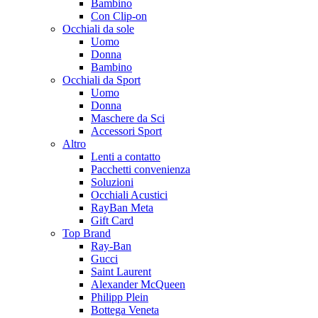
Bambino
Con Clip-on
Occhiali da sole
Uomo
Donna
Bambino
Occhiali da Sport
Uomo
Donna
Maschere da Sci
Accessori Sport
Altro
Lenti a contatto
Pacchetti convenienza
Soluzioni
Occhiali Acustici
RayBan Meta
Gift Card
Top Brand
Ray-Ban
Gucci
Saint Laurent
Alexander McQueen
Philipp Plein
Bottega Veneta