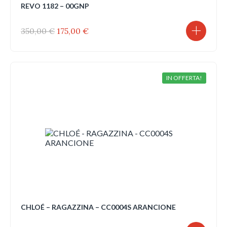
REVO 1182 – 00GNP
Il
Il
350,00
€
175,00
€
prezzo
prezzo
originale
attuale
era:
è:
350,00 €.
175,00 €.
IN OFFERTA!
CHLOÉ – RAGAZZINA – CC0004S ARANCIONE