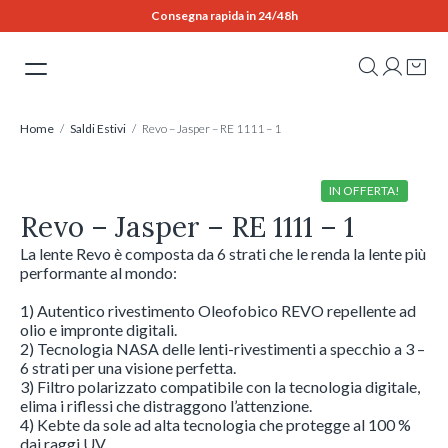
Skip
Consegna rapida in 24/48h
to
content
Home
/
Saldi Estivi
/ Revo – Jasper – RE 1111 – 1
IN OFFERTA!
Revo – Jasper – RE 1111 – 1
La lente Revo è composta da 6 strati che le renda la lente più
performante al mondo:
1) Autentico rivestimento Oleofobico REVO repellente ad
olio e impronte digitali.
2) Tecnologia NASA delle lenti-rivestimenti a specchio a 3 –
6 strati per una visione perfetta.
3) Filtro polarizzato compatibile con la tecnologia digitale,
elima i riflessi che distraggono l’attenzione.
4) Kebte da sole ad alta tecnologia che protegge al 100 %
dai raggi UV.