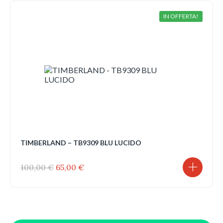
350,00 €.
227,50 €.
IN OFFERTA!
TIMBERLAND – TB9309 BLU LUCIDO
Il
Il
100,00
€
65,00
€
prezzo
prezzo
originale
attuale
era:
è:
100,00 €.
65,00 €.