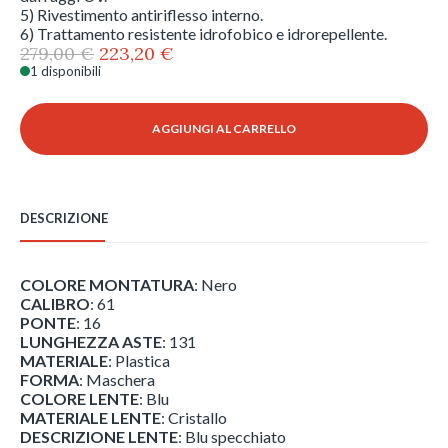
5) Rivestimento antiriflesso interno.
6) Trattamento resistente idrofobico e idrorepellente.
Il
Il
279,00
€
223,20
€
prezzo
prezzo
1 disponibili
Revo
originale
attuale
-
era:
è:
Jasper
AGGIUNGI AL CARRELLO
279,00 €.
223,20 €.
-
RE
1111
-
DESCRIZIONE
1
quantità
COLORE MONTATURA
: Nero
CALIBRO
: 61
PONTE
: 16
LUNGHEZZA ASTE
: 131
MATERIALE
: Plastica
FORMA
: Maschera
COLORE LENTE
: Blu
MATERIALE LENTE
: Cristallo
DESCRIZIONE LENTE
: Blu specchiato